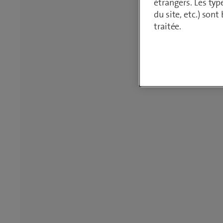
étrangers. Les typ
du site, etc.) son
traitée.