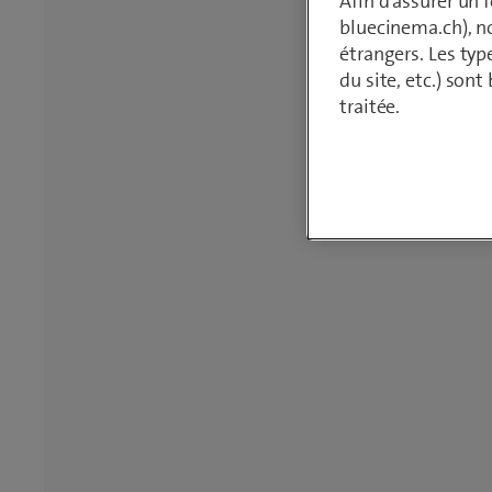
Afin d'assurer un
bluecinema.ch), n
étrangers. Les typ
du site, etc.) son
traitée.