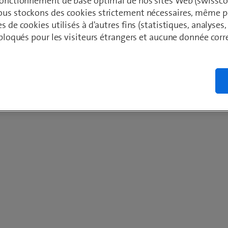
 fonctionnement de base optimal de nos sites Web (swissco
ous stockons des cookies strictement nécessaires, même po
es de cookies utilisés à d'autres fins (statistiques, analyses
t bloqués pour les visiteurs étrangers et aucune donnée cor