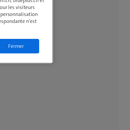
m.ch, blueplus.ch et
ur les visiteurs
, personnalisation
respondante n'est
Fermer