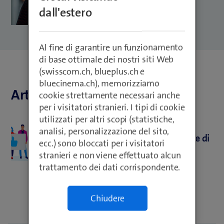
dall'estero
Al fine di garantire un funzionamento
di base ottimale dei nostri siti Web
(swisscom.ch, blueplus.ch e
bluecinema.ch), memorizziamo
Articoli di Adam Krajewski
cookie strettamente necessari anche
per i visitatori stranieri. I tipi di cookie
utilizzati per altri scopi (statistiche,
Cloud
analisi, personalizzazione del sito,
Il percorso di IBiS verso le code di
ecc.) sono bloccati per i visitatori
quorum con RabbitMQ
stranieri e non viene effettuato alcun
trattamento dei dati corrispondente.
Chiudere