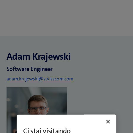
Adam Krajewski
Software Engineer
adam.krajewski@swisscom.com
Ci stai visitando