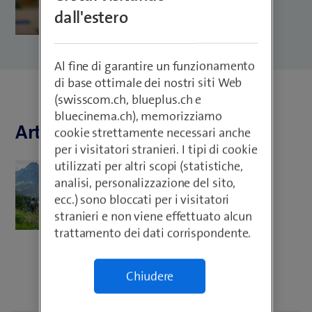
dall'estero
Al fine di garantire un funzionamento
di base ottimale dei nostri siti Web
(swisscom.ch, blueplus.ch e
bluecinema.ch), memorizziamo
Articoli di Giuglio Raetzo
cookie strettamente necessari anche
per i visitatori stranieri. I tipi di cookie
utilizzati per altri scopi (statistiche,
Worklife
analisi, personalizzazione del sito,
Give & Grow: Corporate
ecc.) sono bloccati per i visitatori
Volunteering
stranieri e non viene effettuato alcun
trattamento dei dati corrispondente.
Chiudere