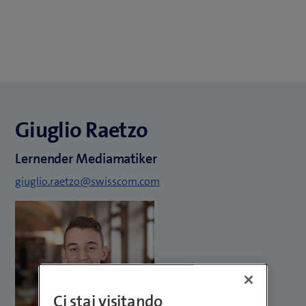
Giuglio Raetzo
Lernender Mediamatiker
giuglio.raetzo@swisscom.com
Ci stai visitando