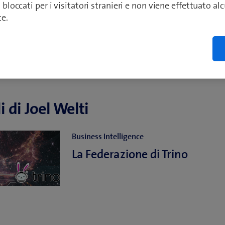
o bloccati per i visitatori stranieri e non viene effettuato a
te.
i di Joel Welti
Business Intelligence
La Federazione di Trino