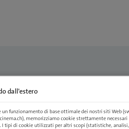
Welti
ndo dall'estero
ata ＆ Analytics Consultant
@swisscom.com
re un funzionamento di base ottimale dei nostri siti Web (
ecinema.ch), memorizziamo cookie strettamente necessari 
. I tipi di cookie utilizzati per altri scopi (statistiche, anali