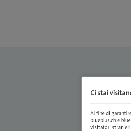
Joel 
Ci stai visita
Senior D
joel.welti
Al fine di garanti
blueplus.ch e blu
visitatori stranieri