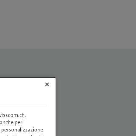
swisscom.ch,
anche per i
si, personalizzazione