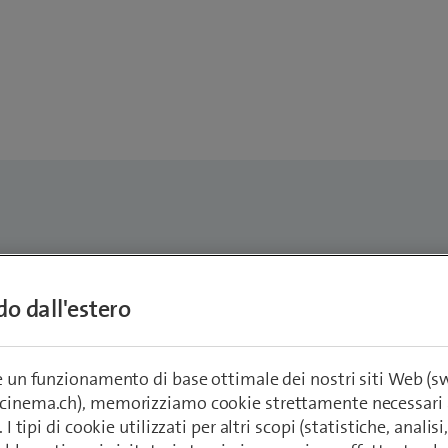
ta Sasivari
ndo dall'estero
ng Specialist Next Generation
ivari@swisscom.com
re un funzionamento di base ottimale dei nostri siti Web (
ecinema.ch), memorizziamo cookie strettamente necessari 
. I tipi di cookie utilizzati per altri scopi (statistiche, anali