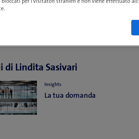
o bloccati per i visitatori stranieri e non viene effettuato a
te.
i di Lindita Sasivari
Insights
La tua domanda