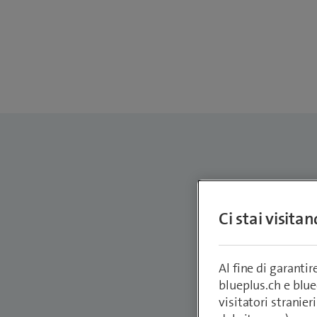
Lindi
Ci stai visita
Recruiti
lindita.sas
Al fine di garanti
blueplus.ch e blu
visitatori stranieri