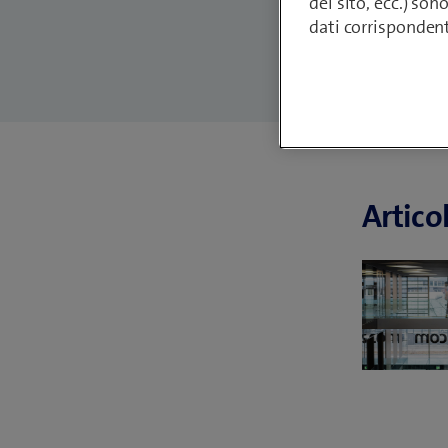
del sito, ecc.) son
dati corrisponden
Articol