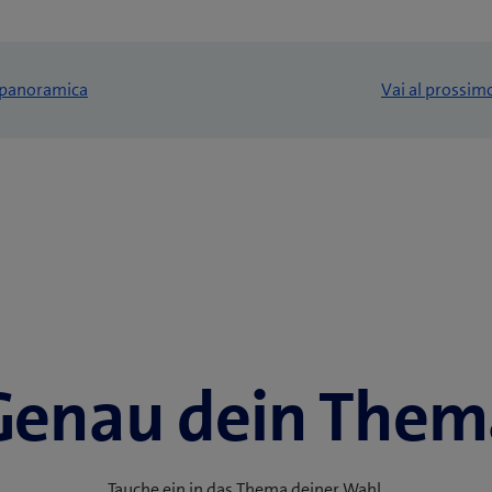
a panoramica
Vai al prossim
Genau dein Them
Tauche ein in das Thema deiner Wahl.