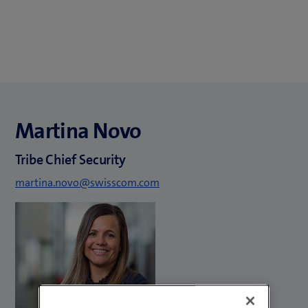
Martina Novo
Tribe Chief Security
martina.novo@swisscom.com