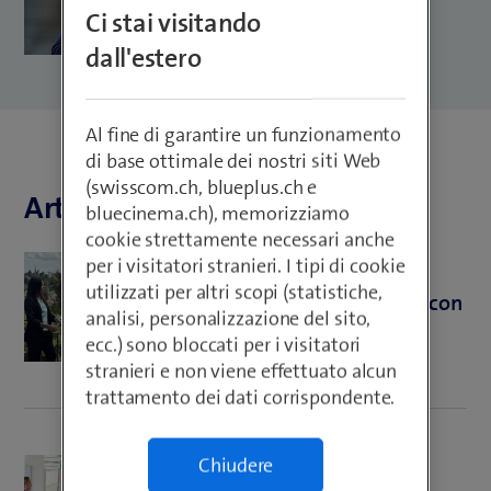
Ci stai visitando
dall'estero
Al fine di garantire un funzionamento
di base ottimale dei nostri siti Web
(swisscom.ch, blueplus.ch e
Articoli di Martina Novo
bluecinema.ch), memorizziamo
cookie strettamente necessari anche
per i visitatori stranieri. I tipi di cookie
Personal Development
utilizzati per altri scopi (statistiche,
Walk & Talk: Learn and Grow con
analisi, personalizzazione del sito,
Martina Novo
ecc.) sono bloccati per i visitatori
stranieri e non viene effettuato alcun
trattamento dei dati corrispondente.
Chiudere
Life Balance