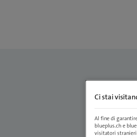
Niko
Ci stai visita
Staff S
Advocat
Al fine di garanti
Nikodem.Da
blueplus.ch e blu
visitatori stranieri