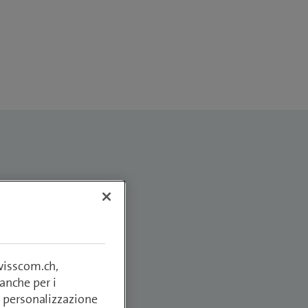
swisscom.ch,
anche per i
si, personalizzazione