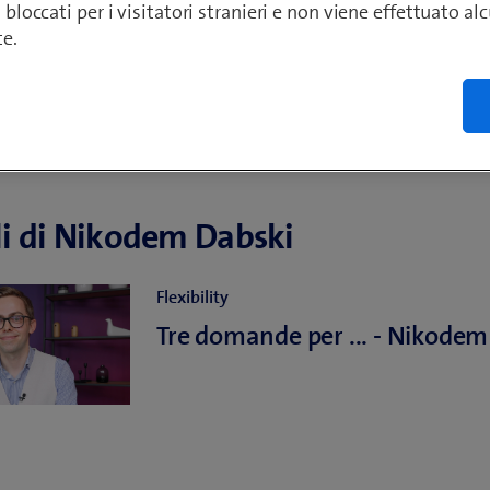
o bloccati per i visitatori stranieri e non viene effettuato a
te.
li di Nikodem Dabski
Flexibility
Tre domande per ... - Nikodem