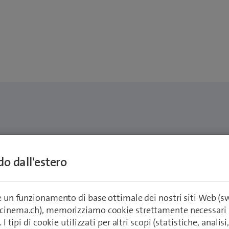
dem Dabski
ndo dall'estero
oftware Engineer ＆ Cloud
e
re un funzionamento di base ottimale dei nostri siti Web (
bski@swisscom.com
ecinema.ch), memorizziamo cookie strettamente necessari 
. I tipi di cookie utilizzati per altri scopi (statistiche, anali