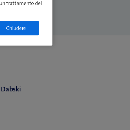
lcun trattamento dei
Chiudere
 Dabski