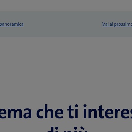
a panoramica
Vai al prossim
tema che ti inter