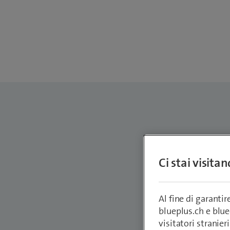
Nils
Ci stai visita
Busines
Nils.Riche
Al fine di garanti
blueplus.ch e blu
visitatori stranieri