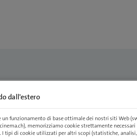
 Richerzhagen
ndo dall'estero
s Development Manager
rzhagen@swisscom.com
re un funzionamento di base ottimale dei nostri siti Web (
ecinema.ch), memorizziamo cookie strettamente necessari 
. I tipi di cookie utilizzati per altri scopi (statistiche, anali