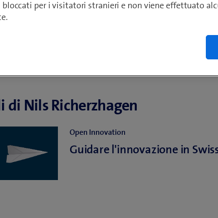
o bloccati per i visitatori stranieri e non viene effettuato a
te.
li di Nils Richerzhagen
Open Innovation
Guidare l'innovazione in Swi