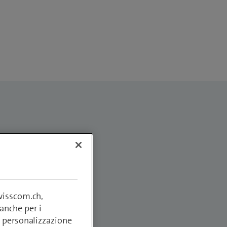
swisscom.ch,
anche per i
si, personalizzazione