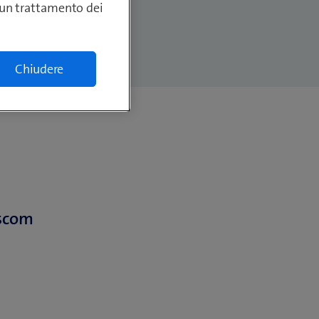
lcun trattamento dei
Chiudere
sscom