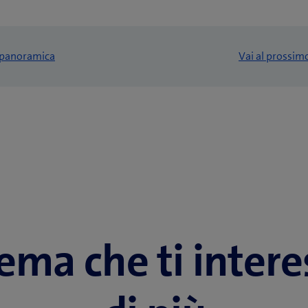
a panoramica
Vai al prossim
tema che ti inter