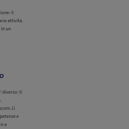
ione: il
ie attività.
 In un
io
 diverso: ti
.
scom. Lì
mpetenze e
to a