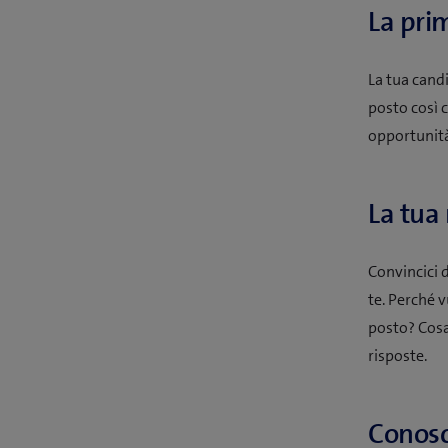
La pri
La tua candi
posto così 
opportunità 
La tua
Convincici 
te. Perché v
posto? Cosa
risposte.
Conosc