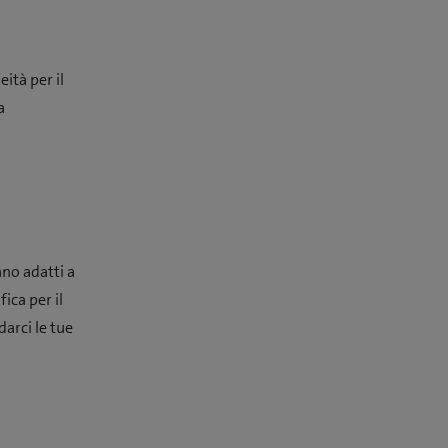
ità per il
a
ano adatti a
ica per il
arci le tue