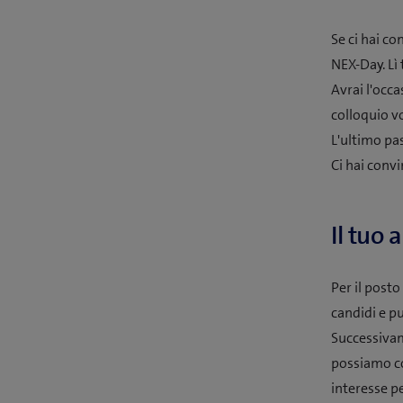
Se ci hai co
NEX-Day. Lì 
Avrai l'occ
colloquio v
L'ultimo pa
Ci hai conv
Il tuo
Per il posto
candidi e p
Successivam
possiamo co
interesse pe