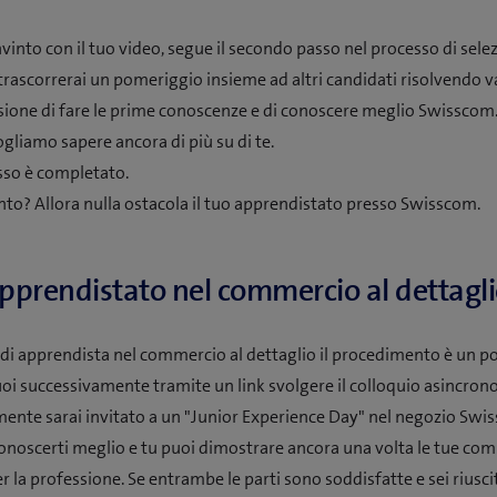
nvinto con il tuo video, segue il secondo passo nel processo di selez
trascorrerai un pomeriggio insieme ad altri candidati risolvendo var
asione di fare le prime conoscenze e di conoscere meglio Swisscom.
ogliamo sapere ancora di più su di te.
sso è completato.
into? Allora nulla ostacola il tuo apprendistato presso Swisscom.
 apprendistato nel commercio al dettagl
 di apprendista nel commercio al dettaglio il procedimento è un po'
uoi successivamente tramite un link svolgere il colloquio asincrono
ente sarai invitato a un "Junior Experience Day" nel negozio Swis
noscerti meglio e tu puoi dimostrare ancora una volta le tue co
r la professione. Se entrambe le parti sono soddisfatte e sei riusci