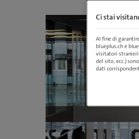
Ci stai visita
Al fine di garanti
blueplus.ch e blu
visitatori stranieri
del sito, ecc.) son
dati corrisponden