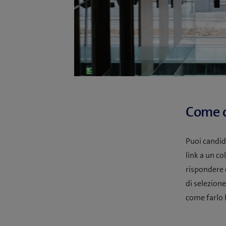
Come c
Puoi candid
link a un c
rispondere 
di selezion
come farlo 