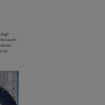
 dagli
o Swisscom -
erienze
o sia