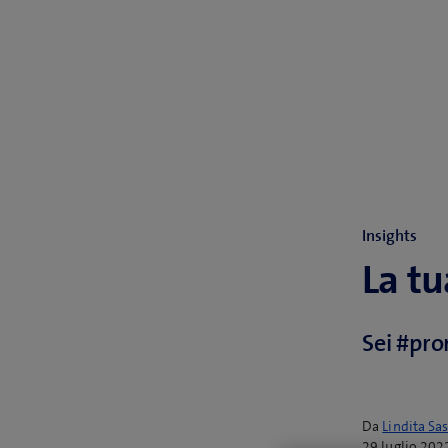
Insights
La t
Sei #pro
Da
Lindita Sa
29 luglio 202