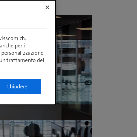
swisscom.ch,
anche per i
si, personalizzazione
lcun trattamento dei
Chiudere