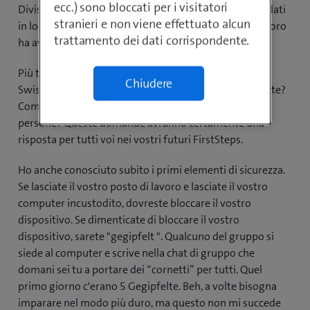
ecc.) sono bloccati per i visitatori
Divisi in due gruppi, utenti Windows e Mac, siamo andati
stranieri e non viene effettuato alcun
in locali diversi e l'allestimento dell'attrezzatura di lavoro
trattamento dei dati corrispondente.
ha avuto inizio.
Più tardi ci siamo fatti un'idea più precisa dell'azienda
Chiudere
Swisscom. Che tipo di cultura e di valori ha esattamente?
Com'è l'ambiente di lavoro e come si comportano le
persone? Queste domande avranno certamente una
risposta per tutti voi nei vostri futuri FirstSteps.
Ho anche conosciuto subito i primi elementi di sicurezza.
Se lasciate il vostro posto di lavoro e lasciate il vostro
computer incustodito, dovreste bloccare il vostro
dispositivo. Se dimenticate di bloccare il vostro
dispositivo, sarete "gegipfelt ". Qualcuno del gruppo si
siede al computer e scrive nella chat di gruppo che
domani sei tu a portare dei “cornetti” per tutti. Quel
primo giorno c'erano 5 Gegipfelte. Beh, a volte bisogna
imparare nel modo più duro, ma questo non mi succede