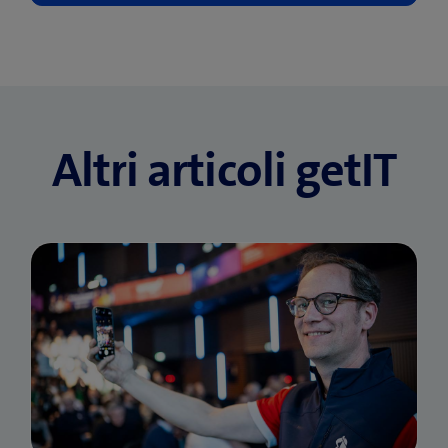
t
r
a
)
Altri articoli getIT