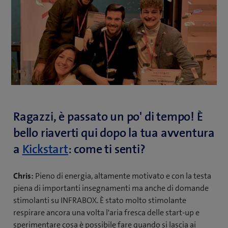
Ragazzi, è passato un po' di tempo! È
bello riaverti qui dopo la tua avventura
(
a
Kickstart
: come ti senti?
a
Chris:
Pieno di energia, altamente motivato e con la testa
p
piena di importanti insegnamenti ma anche di domande
r
stimolanti su INFRABOX. È stato molto stimolante
e
respirare ancora una volta l'aria fresca delle start-up e
sperimentare cosa è possibile fare quando si lascia ai