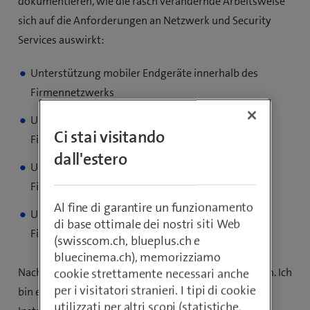
dokumentieren, wie die rasch verändernde Arbeitsweise
sich auf die Anforderungen an Netzwerk und Security
Services auswirkt:
Unterstützung mobiler Endgeräte innerhalb des
Firmennetzwerks
Unterstützung mobiler Endgeräte innerhalb des
Ci stai visitando
Firmennetzwerks
dall'estero
Unterstützung mobiler Endgeräte innerhalb des
Firmennetzwerks
Al fine di garantire un funzionamento
Unterstützung mobiler Endgeräte innerhalb des
di base ottimale dei nostri siti Web
Firmennetzwerks
(swisscom.ch, blueplus.ch e
bluecinema.ch), memorizziamo
Nach der Matura wollte ich etwas Praktisches machen. Ich
cookie strettamente necessari anche
per i visitatori stranieri. I tipi di cookie
bin ein kreativer und aktiver Mensch, spiele sechs
utilizzati per altri scopi (statistiche,