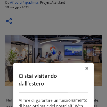
Da
Afroditi Papadimas
, Project Assistant
19 maggio 2021
Ci stai visitando
dall'estero
Al fine di garantire un funzionamento
Nel 2019 abbiamo festeggiato un traguardo importante:
di base ottimale dei nostri siti Web
dopo circa sei mesi di sviluppo, hanno aperto i battenti i