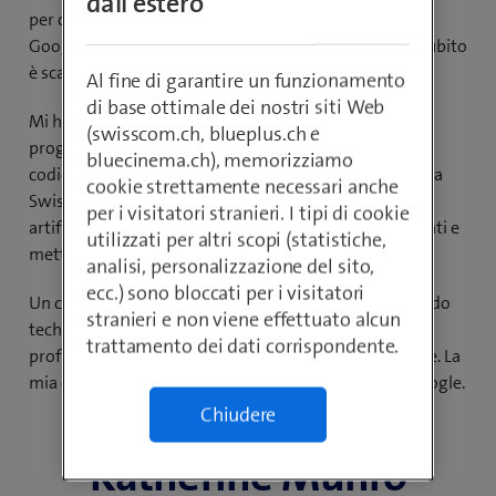
dall'estero
per costruire una carriera basata sulle mie capacità. In
Google ho scoperto la linguistica computazionale e subito
è scattata la scintilla.
Al fine di garantire un funzionamento
di base ottimale dei nostri siti Web
Mi ha sorpreso quanto possa essere creativa la
(swisscom.ch, blueplus.ch e
programmazione. Si possono scrivere o migliorare i
bluecinema.ch), memorizziamo
codici, quasi come un testo. Oggi assisto i team di tutta
cookie strettamente necessari anche
Swisscom nell’impiego efficiente dell’intelligenza
per i visitatori stranieri. I tipi di cookie
artificiale. Diamo visibilità ai processi di lavoro esistenti e
utilizzati per altri scopi (statistiche,
mettiamo in rete i progetti.
analisi, personalizzazione del sito,
ecc.) sono bloccati per i visitatori
Un consiglio alle donne che vogliono entrare nel mondo
stranieri e non viene effettuato alcun
tech: fatevi aiutare, magari con un orientamento
trattamento dei dati corrispondente.
professionale e osate uscire dalla vostra comfort zone. La
mia carriera, per esempio, è nata da una ricerca su Google.
Chiudere
Katherine Munro