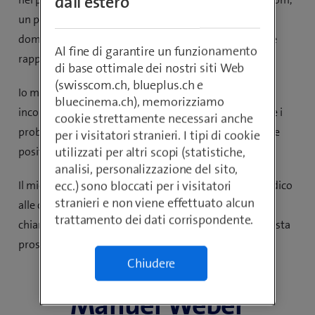
dall'estero
un processo che ha fatto incontrare prospettive,
domande e aspettative diverse. Oggi questa decisione
Al fine di garantire un funzionamento
rappresenta un successo ecologico ed economico.
di base ottimale dei nostri siti Web
(swisscom.ch, blueplus.ch e
Io mi muovo dove sostenibilità, business e strategia si
bluecinema.ch), memorizziamo
incontrano. Quello che mi spinge è il progresso: capire i
cookie strettamente necessari anche
problemi e sviluppare soluzioni. Una giornata è per me
per i visitatori stranieri. I tipi di cookie
positiva se siamo riusciti a fare un passo in avanti.
utilizzati per altri scopi (statistiche,
analisi, personalizzazione del sito,
Il mio equilibrio lo ritrovo nella natura. Quando mi dedico
ecc.) sono bloccati per i visitatori
stranieri e non viene effettuato alcun
alle camminate e alla pesca molte cose diventano più
trattamento dei dati corrispondente.
chiare e la complessità di tutti i giorni rientra nella giusta
prospettiva.
Chiudere
Manuel Weber