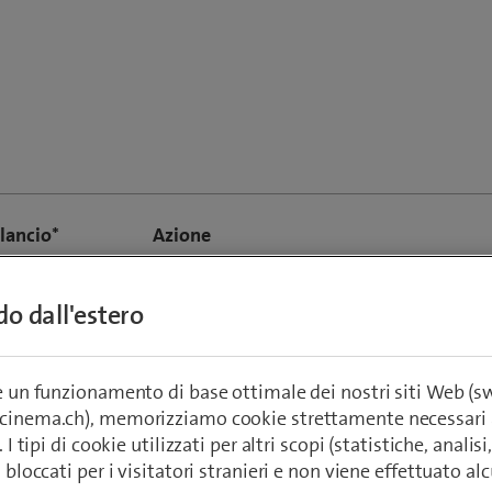
ilancio*
Azione
-
ndo dall'estero
-
re un funzionamento di base ottimale dei nostri siti Web (
ecinema.ch), memorizziamo cookie strettamente necessari 
-
. I tipi di cookie utilizzati per altri scopi (statistiche, anali
o bloccati per i visitatori stranieri e non viene effettuato a