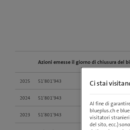
Azioni emesse il giorno di chiusura del b
2025
51’801’943
Ci stai visita
2024
51’801’943
Al fine di garanti
blueplus.ch e blu
2023
51’801’943
visitatori stranieri
del sito, ecc.) son