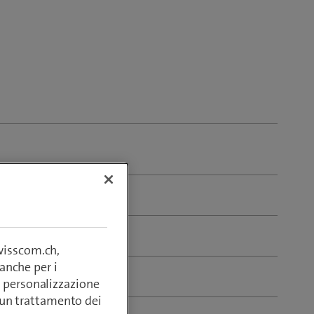
swisscom.ch,
anche per i
si, personalizzazione
lcun trattamento dei