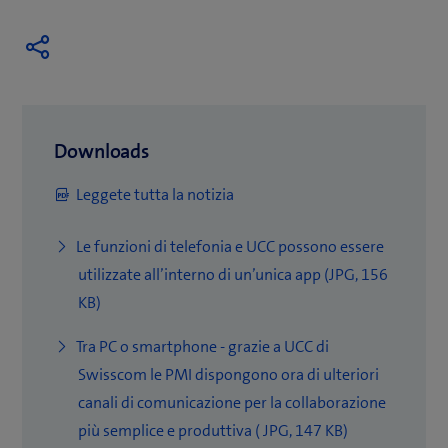
Downloads
(
Leggete tutta la notizia
a
Le funzioni di telefonia e UCC possono essere
p
utilizzate all’interno di un’unica app (JPG, 156
r
(
KB)
e
a
u
Tra PC o smartphone - grazie a UCC di
p
n
Swisscom le PMI dispongono ora di ulteriori
r
a
canali di comunicazione per la collaborazione
e
n
(
più semplice e produttiva ( JPG, 147 KB)
u
u