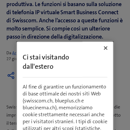
produttiva. Le funzioni si basano sulla soluzione
di telefonia IP virtuale Smart Business Connect
di Swisscom. Anche l’accesso a queste funzioni è
molto semplice. Si compie così un ulteriore
passo in direzione della digitalizzazione.
Da
Armin Schädeli
Ci stai visitando
27 giugno 2017
dall'estero
Al fine di garantire un funzionamento
di base ottimale dei nostri siti Web
(swisscom.ch, blueplus.ch e
Swisscom completa la propria offerta per piccole e medie
bluecinema.ch), memorizziamo
cookie strettamente necessari anche
imprese con funzioni di collaborazione raggruppate sotto
per i visitatori stranieri. I tipi di cookie
il termine specialistico di Unified Communications &
utilizzati per altri scopi (statistiche,