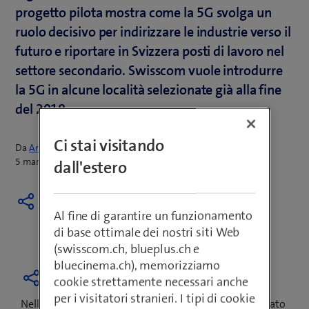
progetto pilota mostra come la 5G svolga un
ruolo decisivo per indirizzare le industrie verso il
futuro e riportare in Svizzera posti di lavoro nel
settore secondario. Swisscom vuole introdurre
la 5G in alcune località selezionate già alla fine
del 2018.
Ci stai visitando
Da
Armin Schädeli
5 marzo 2018
dall'estero
Al fine di garantire un funzionamento
di base ottimale dei nostri siti Web
(swisscom.ch, blueplus.ch e
bluecinema.ch), memorizziamo
cookie strettamente necessari anche
per i visitatori stranieri. I tipi di cookie
Nell’ambito di un progetto pilota, Ypsomed ha realizzato