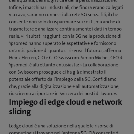
della qualità, della logistica e della personalizzazione.
Infine, i macchinari industriali, che finora erano collegati
via cavo, saranno connessi alla rete 5G senza fili, il che
consente non solo di risparmiare sui costi, ma anche di
trasmettere e analizzare continuamente i dati in tempo
reale. «I risultati raggiunti con la 5G nella produzione di
Ypsomed hanno superato le aspettative e forniscono
un’anticipazione di quanto ci riserva il futuro», afferma
Heinz Herren, CIO e CTO Swisscom. Simon Michel, CEO di
Ypsomed, è altrettanto entusiasta: «La collaborazione
con Swisscom prosegue e ci ha già dimostrato il
potenziale offerto dall’impiego della 5G. Confidiamo
che, grazie alla digitalizzazione e all’automatizzazione,
riusciremo a riportare in Svizzera dei posti di lavoro».
Impiego di edge cloud e network
slicing
L’edge cloud è una soluzione nella quale le risorse di
computing si trovano nell’antenna 5G. Ciò consente di