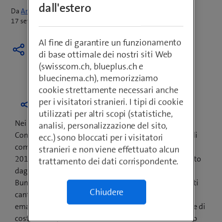
dall'estero
Da
Armin Schädeli
17 settembre 2020
Al fine di garantire un funzionamento
di base ottimale dei nostri siti Web
(swisscom.ch, blueplus.ch e
bluecinema.ch), memorizziamo
cookie strettamente necessari anche
per i visitatori stranieri. I tipi di cookie
utilizzati per altri scopi (statistiche,
Nei mesi successivi alla vendita all’asta da parte del
analisi, personalizzazione del sito,
Consiglio federale delle frequenze 5G agli operatori di
ecc.) sono bloccati per i visitatori
comunicazione mobile, avvenuta nella primavera del
stranieri e non viene effettuato alcun
2019, l’opinione pubblica è stata dominata soprattutto
trattamento dei dati corrispondente.
dagli scettici del 5G, i quali hanno protestato sulla
Bundesplatz e hanno lanciato iniziative popolari. Molti
Chiudere
cantoni e comuni si sono lasciati confondere e hanno
emanato moratorie o elaborato in ritardo le domande di
costruzione per le antenne di comunicazione mobile o