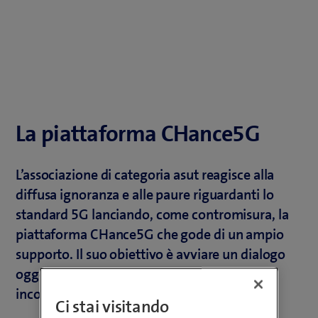
La piattaforma CHance5G
L’associazione di categoria asut reagisce alla
diffusa ignoranza e alle paure riguardanti lo
standard 5G lanciando, come contromisura, la
piattaforma CHance5G che gode di un ampio
supporto. Il suo obiettivo è avviare un dialogo
oggettivo con la popolazione ed eliminare le
incomprensioni esistenti.
Ci stai visitando