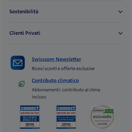
t
e
r
s
a
t
)
r
a
)
Swisscom Newsletter
Ricevi sconti e offerte esclusive
Contributo climatico
Abbonamenti: contributo al clima
incluso