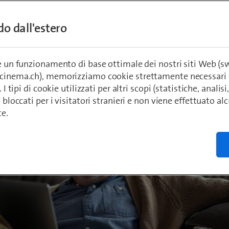
ädeli
ndo dall'estero
020
re un funzionamento di base ottimale dei nostri siti Web (
ecinema.ch), memorizziamo cookie strettamente necessari 
. I tipi di cookie utilizzati per altri scopi (statistiche, anali
o bloccati per i visitatori stranieri e non viene effettuato a
te.