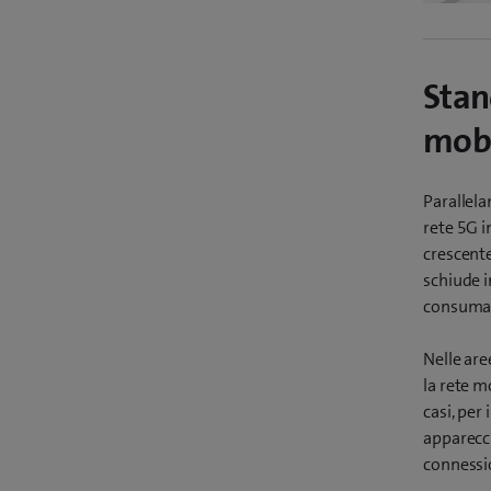
Stan
mobi
Parallela
rete 5G i
crescente
schiude in
consumato
Nelle are
la rete m
casi, per 
apparecch
connessi