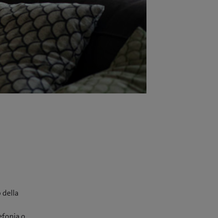
 della
efonia o