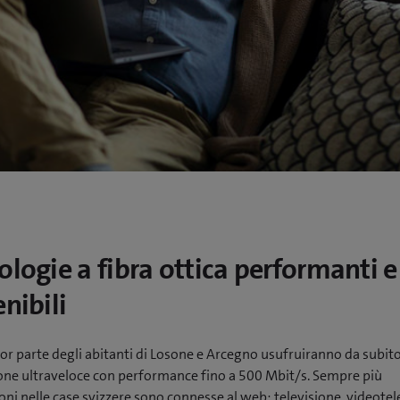
ologie a fibra ottica performanti e
nibili
r parte degli abitanti di Losone e Arcegno usufruiranno da subito
one ultraveloce con performance fino a 500 Mbit/s. Sempre più
oni nelle case svizzere sono connesse al web: televisione, videotel