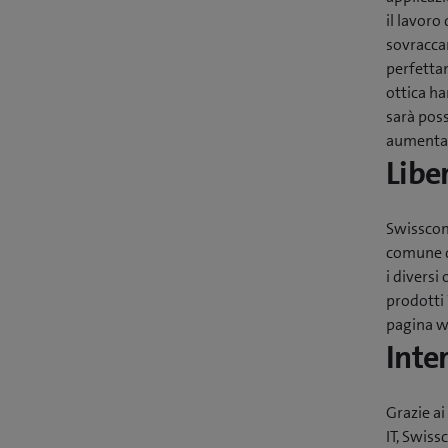
il lavoro
sovraccar
perfettam
ottica h
sarà poss
aumentar
Libe
Swisscom 
comune di
i diversi
prodotti
pagina w
Inte
Grazie ai
IT, Swiss