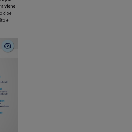
ra viene
o cioè
ito e