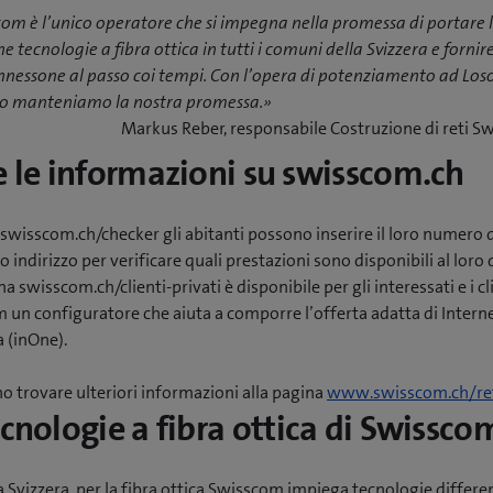
om è l’unico operatore che si impegna nella promessa di portare l
 tecnologie a fibra ottica in tutti i comuni della Svizzera e fornire
nessone al passo coi tempi. Con l’opera di potenziamento ad Los
o manteniamo la nostra promessa.»
Markus Reber, responsabile Costruzione di reti 
e le informazioni su swisscom.ch
wisscom.ch/checker gli abitanti possono inserire il loro numero 
o indirizzo per verificare quali prestazioni sono disponibili al loro 
na swisscom.ch/clienti-privati è disponibile per gli interessati e i cl
un configuratore che aiuta a comporre l’offerta adatta di Interne
a (inOne).
o trovare ulteriori informazioni alla pagina
www.swisscom.ch/re
ecnologie a fibra ottica di Swissco
la Svizzera, per la fibra ottica Swisscom impiega tecnologie differe