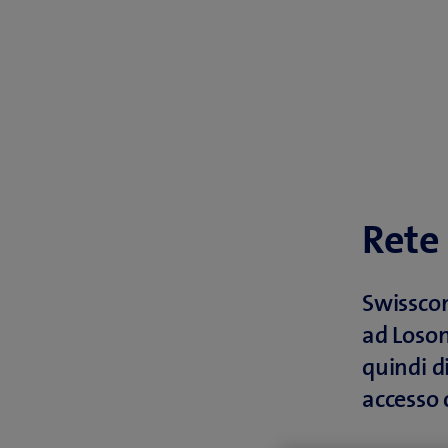
Rete 
Swisscom
ad Loson
quindi d
accesso 