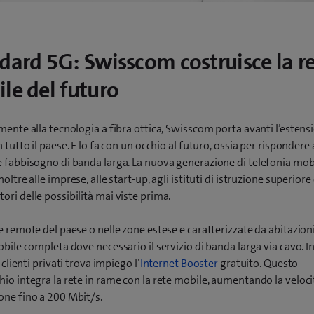
dard 5G: Swisscom costruisce la r
le del futuro
mente alla tecnologia a fibra ottica, Swisscom porta avanti l’estens
n tutto il paese. E lo fa con un occhio al futuro, ossia per rispondere 
 fabbisogno di banda larga. La nuova generazione di telefonia mob
oltre alle imprese, alle start-up, agli istituti di istruzione superiore 
ri delle possibilità mai viste prima.
e remote del paese o nelle zone estese e caratterizzate da abitazioni
obile completa dove necessario il servizio di banda larga via cavo. I
i clienti privati trova impiego l’
Internet Booster
gratuito. Questo
io integra la rete in rame con la rete mobile, aumentando la veloci
one fino a 200 Mbit/s.