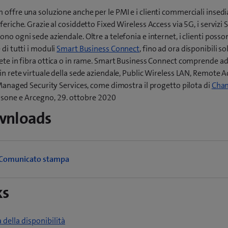
offre una soluzione anche per le PMI e i clienti commerciali insedia
feriche. Grazie al cosiddetto Fixed Wireless Access via 5G, i serviz
no ogni sede aziendale. Oltre a telefonia e internet, i clienti posso
 di tutti i moduli
Smart Business Connect
, fino ad ora disponibili so
ete in fibra ottica o in rame. Smart Business Connect comprende a
in rete virtuale della sede aziendale, Public Wireless LAN, Remote A
 Managed Security Services, come dimostra il progetto pilota di
Cha
sone e Arcegno, 29. ottobre 2020
wnloads
Comunicato stampa
ks
a della disponibilità