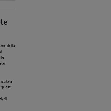
ete
ione della
al
ile
e ai
 isolate,
n questi
tà di