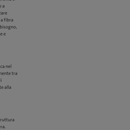
o a
zare
a fibra
bbisogno,
te e
ca nel
mente tra
i
e alla
truttura
ra.