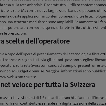
 da casa sulla rete aziendale. È soprattutto l’utilizzo contemporane
icare la rete. Ma con la nuova larghezza di banda si possono utiliz
ente queste applicazioni in contemporanea. Inoltre le tecnologie 
anno una struttura modulare e sono ampliabili. Se aumenterà il fa
ibile potenziare, con poco dispendio, la rete in fibra ottica esisten
e le prestazioni.
ra scelta dell’operatore
è a capo dell’opera di potenziamento delle tecnologie a fibra otti
 Losone e Arcegno, tuttavia gli abitanti possono scegliere libera
 operatori. Sulla rete Swisscom sono, ad esempio, presenti offerte d
 Wingo, M-Budget o Sunrise. Maggiori informazioni sono pubblicat
ww.swisscom.ch/rete.
rnet veloce per tutta la Svizzera
 massicci investimenti di 1,6 miliardi di franchi all’anno nell’infras
com offre un contributo essenziale alla digitalizzazione della Svizze