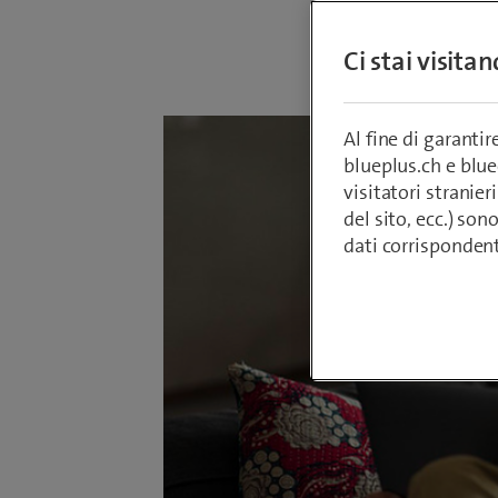
Da
Armin Sch
Ci stai visita
29 ottobre 2
Al fine di garanti
blueplus.ch e blu
visitatori stranieri
del sito, ecc.) son
dati corrisponden