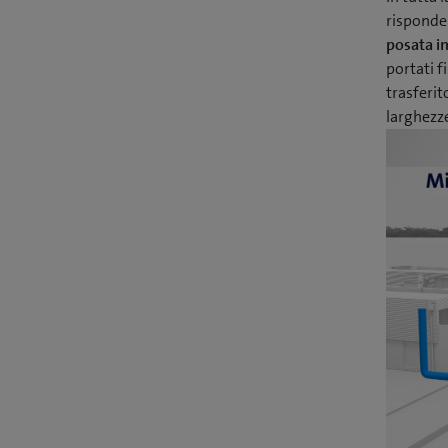
risponder
posata im
portati f
trasferit
larghezze