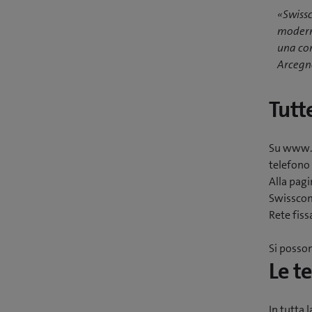
«Swissc
moderne
una con
Arcegn
Tutt
Su www.s
telefono 
Alla pagi
Swisscom 
Rete fiss
Si posson
Le t
In tutta 