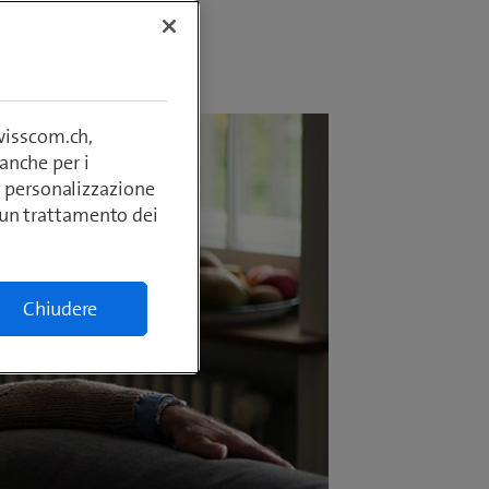
swisscom.ch,
anche per i
si, personalizzazione
lcun trattamento dei
Chiudere