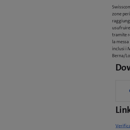
Swisscom 
zone peri
raggiungo
usufruire
tramite r
la messa 
inclusi i
Berna/Lo
Do
Lin
Verific