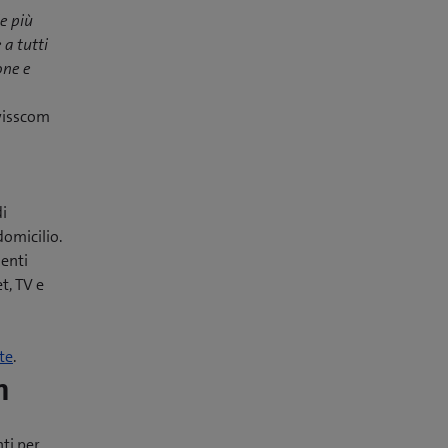
e più
 a tutti
one e
Swisscom
di
domicilio.
ienti
t, TV e
te
.
m
nti per