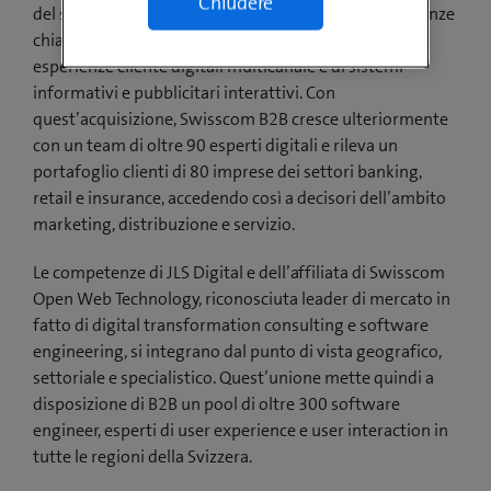
Chiudere
del settore digital signage, mobile e web. Le competenze
chiave di JLS sono concezione, sviluppo e gestione di
esperienze cliente digitali multicanale e di sistemi
informativi e pubblicitari interattivi. Con
quest’acquisizione, Swisscom B2B cresce ulteriormente
con un team di oltre 90 esperti digitali e rileva un
portafoglio clienti di 80 imprese dei settori banking,
retail e insurance, accedendo così a decisori dell’ambito
marketing, distribuzione e servizio.
Le competenze di JLS Digital e dell’affiliata di Swisscom
Open Web Technology, riconosciuta leader di mercato in
fatto di digital transformation consulting e software
engineering, si integrano dal punto di vista geografico,
settoriale e specialistico. Quest’unione mette quindi a
disposizione di B2B un pool di oltre 300 software
engineer, esperti di user experience e user interaction in
tutte le regioni della Svizzera.