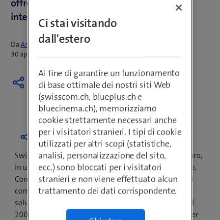
offre ai suoi clienti l’accesso a una migliore
interazione digitale.
Ci stai visitando
dall'estero
Da
Armin Schädeli
30 aprile 2021
Al fine di garantire un funzionamento
di base ottimale dei nostri siti Web
(swisscom.ch, blueplus.ch e
bluecinema.ch), memorizziamo
cookie strettamente necessari anche
per i visitatori stranieri. I tipi di cookie
utilizzati per altri scopi (statistiche,
analisi, personalizzazione del sito,
Swisscom vuole essere la numero 1 a plasmare il futuro,
ecc.) sono bloccati per i visitatori
in un mondo sempre più digitalizzato e interconnesso.
stranieri e non viene effettuato alcun
Con l’acquisizione di JLS Digital AG, la divisione clienti
trattamento dei dati corrispondente.
commerciali (B2B) amplia ulteriormente l’offerta di
soluzioni in ambito customer experience. Fondata nel
2001, negli anni JLS si è affermata come agenzia leader