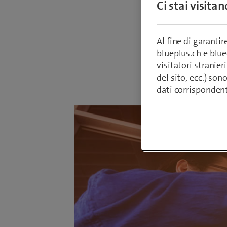
Ci stai visita
1000 e o
e in que
Al fine di garanti
blueplus.ch e blu
visitatori stranieri
Da
Armin Sch
del sito, ecc.) son
29 novembre
dati corrisponden