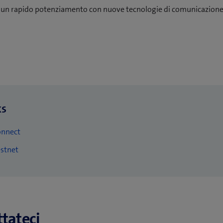
o un rapido potenziamento con nuove tecnologie di comunicazione
ks
(
onnect
a
stnet
p
r
e
u
tateci
n