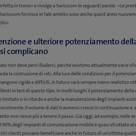
rfetta in treno» e rivolge a Swisscom le seguenti parole: «Le pres
 Swisscom fornisce in tale ambito sono anche quest’anno nuovam
ello».
zione e ulteriore potenziamento della
si complicano
ltato non deve però illuderci, perché esistono attualmente varie sfi
da la costruzione di reti. Alla luce delle condizioni per il potenzi
mangono rigide e difficili, in futuro sarà sempre meno realistico o
ellenti in test di questo tipo. In molti luoghi il potenziamento della
 limitato o in ritardo e anche la manutenzione degli impianti esist
evolmente. Il volume di dati trasmessi cresce in continuazione e,
ento non riesce più a tenere il passo. Già oggi, ad esempio, nelle a
il 90% degli impianti di comunicazione mobile è quasi sfruttato a
stri clienti possano beneficiare anche in futuro di un’ottima qualità