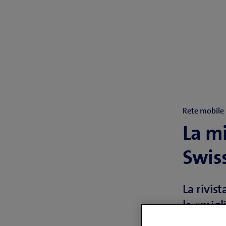
Rete mobile
La mi
Swis
La rivis
la «migl
voto mas