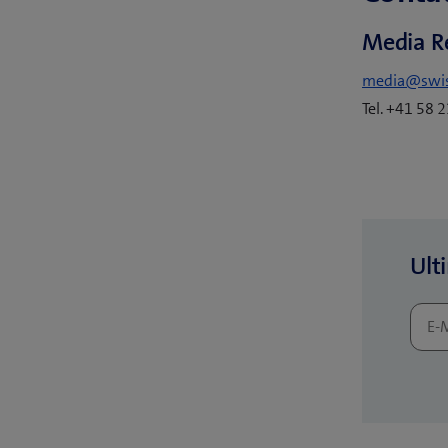
Media R
media@swi
Tel. +41 58 
Ult