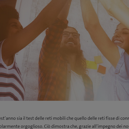
t’anno sia il test delle reti mobili che quello delle reti fisse di co
olarmente orgoglioso. Ciò dimostra che, grazie all’impegno dei no