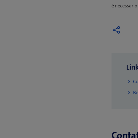
è necessari
Lin
C
Be
Contat