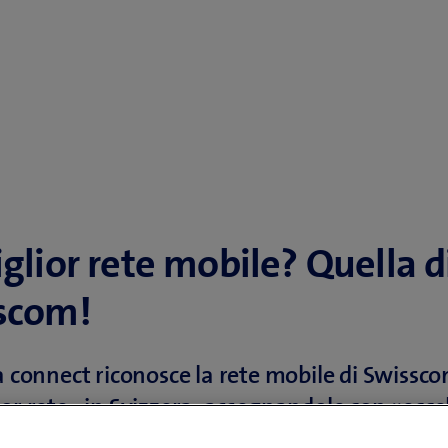
glior rete mobile? Quella d
scom!
ta connect riconosce la rete mobile di Swiss
ior rete» in Svizzera, assegnandole con «eccel
simo nel proprio test. Swisscom riceve 970 