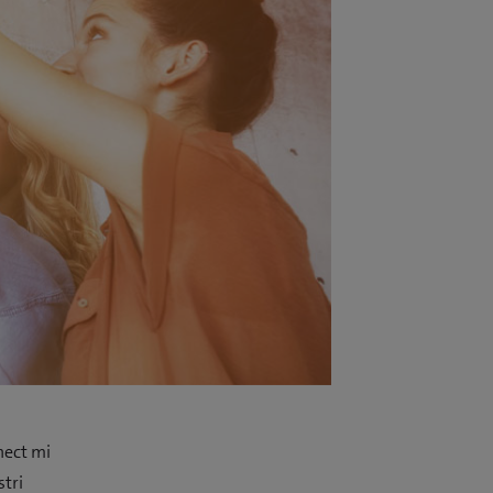
nnect mi
stri