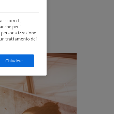
 svizzero
.
swisscom.ch,
anche per i
si, personalizzazione
lcun trattamento dei
Chiudere