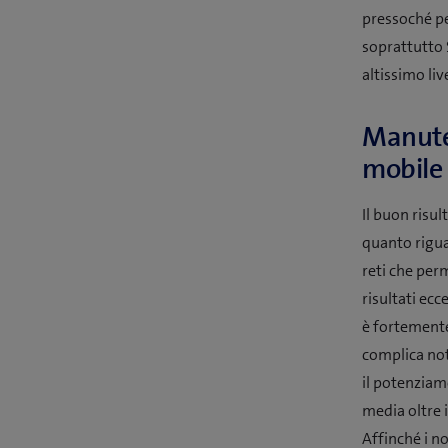
pressoché pe
soprattutto
altissimo liv
Manuten
mobile 
Il buon risu
quanto riguar
reti che per
risultati ecc
è fortemente
complica not
il potenziam
media oltre 
Affinché i no