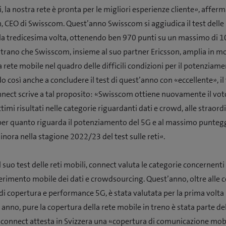
, la nostra rete è pronta per le migliori esperienze cliente», affer
 CEO di Swisscom. Quest’anno Swisscom si aggiudica il test delle r
la tredicesima volta, ottenendo ben 970 punti su un massimo di 10
strano che Swisscom, insieme al suo partner Ericsson, amplia in 
 rete mobile nel quadro delle difficili condizioni per il potenziame
do così anche a concludere il test di quest’anno con «eccellente», il
nnect scrive a tal proposito: «Swisscom ottiene nuovamente il voto
ttimi risultati nelle categorie riguardanti dati e crowd, alle straord
per quanto riguarda il potenziamento del 5G e al massimo punteg
inora nella stagione 2022/23 del test sulle reti».
 suo test delle reti mobili, connect valuta le categorie concernenti
ferimento mobile dei dati e crowdsourcing. Quest’anno, oltre alle 
i copertura e performance 5G, è stata valutata per la prima volta l’
anno, pure la copertura della rete mobile in treno è stata parte de
 connect attesta in Svizzera una «copertura di comunicazione mob