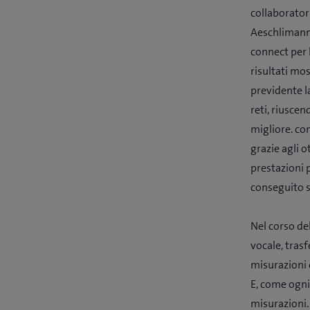
collaboratori
Aeschlimann,
connect per 
risultati mo
previdente la
reti, riuscen
migliore. co
grazie agli o
prestazioni 
conseguito s
Nel corso del
vocale, tras
misurazioni d
E, come ogni 
misurazioni.