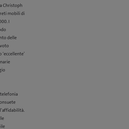
ma Christoph
eti mobili di
00. I
modo
nto delle
 voto
 ‘eccellente’
inarie
gio
 telefonia
consuete
affidabilità.
lle
ile