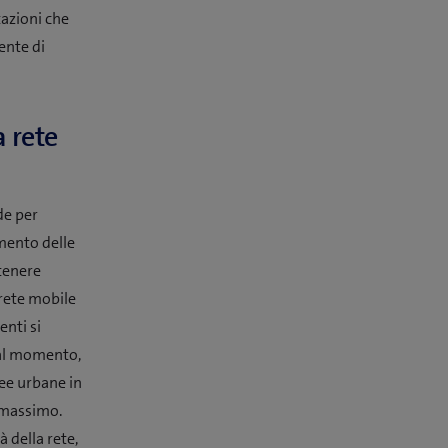
tazioni che
ente di
 rete
de per
amento delle
ttenere
 rete mobile
enti si
 al momento,
ree urbane in
l massimo.
 della rete,