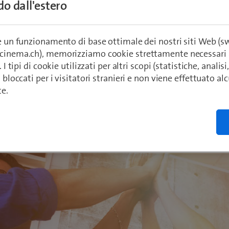
ndo dall'estero
ttiene così il risultato migliore nel confronto
llo internazionale con la Germania e l’Austria
re un funzionamento di base ottimale dei nostri siti Web (
ecinema.ch), memorizziamo cookie strettamente necessari 
. I tipi di cookie utilizzati per altri scopi (statistiche, anali
ädeli
o bloccati per i visitatori stranieri e non viene effettuato a
 2022
te.