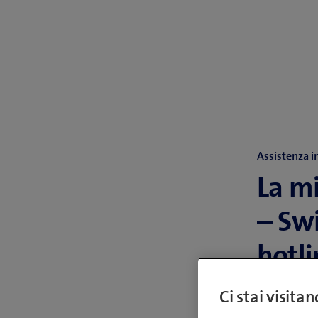
Assistenza 
La mi
– Sw
hotl
Ci stai visita
Swisscom