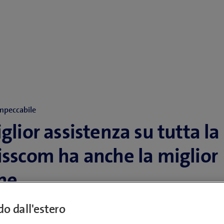
impeccabile
glior assistenza su tutta la
isscom ha anche la miglior
ine
ndo dall'estero
 trionfa per qualità del servizio: oltre ad ess