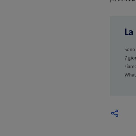
La
Sono 
7 gio
siamo
Whats