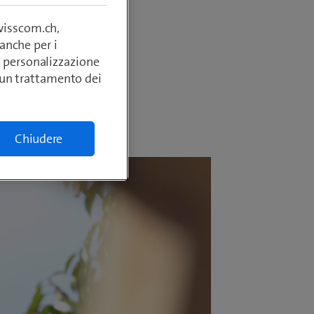
’app,
 è
swisscom.ch,
anche per i
si, personalizzazione
lcun trattamento dei
Chiudere