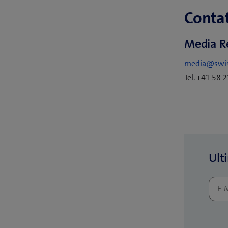
Contat
Media R
media@swi
Tel. +41 58 
Ult