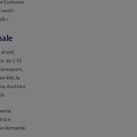
ile Customer
 nostri
ili.»
nale
di voti
te: da 2:35
nformazioni,
en 466, la
ra, Austria e
CH.
iverse
tria e
erse domande,