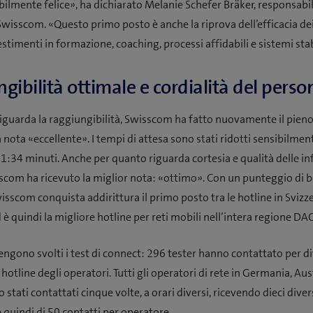
bilmente felice», ha dichiarato Melanie Schefer Bräker, responsab
Swisscom. «Questo primo posto è anche la riprova dell’efficacia dei
stimenti in formazione, coaching, processi affidabili e sistemi stab
gibilità ottimale e cordialità del perso
iguarda la raggiungibilità, Swisscom ha fatto nuovamente il pieno 
 nota «eccellente». I tempi di attesa sono stati ridotti sensibilmen
i 1:34 minuti. Anche per quanto riguarda cortesia e qualità delle i
sscom ha ricevuto la miglior nota: «ottimo». Con un punteggio di b
isscom conquista addirittura il primo posto tra le hotline in Svizze
è quindi la migliore hotline per reti mobili nell’intera regione DA
ngono svolti i test di connect: 296 tester hanno contattato per d
hotline degli operatori. Tutti gli operatori di rete in Germania, Aus
 stati contattati cinque volte, a orari diversi, ricevendo dieci div
e quindi di 50 contatti per operatore.