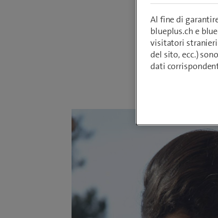
aggiudica
anche il
Al fine di garanti
blueplus.ch e blu
ufficialm
visitatori stranieri
del sito, ecc.) son
dati corrisponden
Da
Annina Me
4 aprile 2023