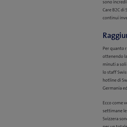
sono incredi
Care B2C di 
continui inve
Raggiun
Per quanto r
ottenendo la
minuti a sol
lo staff Swi
hotline di Sw
Germania ed 
Ecco come ve
settimane le 
Svizzera sono
per un total