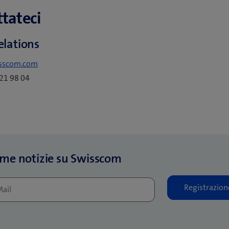
tateci
elations
sscom.com
221 98 04
ime notizie su Swisscom