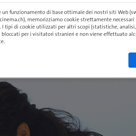
ta più volte i voti migliori per i suoi Shop e l
 terzo canale di assistenza, ovvero la hotline,
re un funzionamento di base ottimale dei nostri siti Web (
ecinema.ch), memorizziamo cookie strettamente necessari 
ente il migliore in Svizzera.
. I tipi di cookie utilizzati per altri scopi (statistiche, anali
o bloccati per i visitatori stranieri e non viene effettuato a
te.
rk