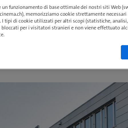
 Italia sia dall’Autorità Garante della Conco
re un funzionamento di base ottimale dei nostri siti Web (
ato che dal Ministero delle Imprese e del Ma
ecinema.ch), memorizziamo cookie strettamente necessari 
IMIT). Il parere positivo delle autorità compet
. I tipi di cookie utilizzati per altri scopi (statistiche, anali
o bloccati per i visitatori stranieri e non viene effettuato a
via alla creazione di un operatore convergent
te.
r
2024