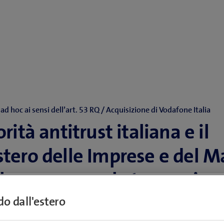
d hoc ai sensi dell’art. 53 RQ / Acquisizione di Vodafone Italia
orità antitrust italiana e il
stero delle Imprese e del 
aly approvano la transazion
ndo dall'estero
 ha ricevuto il nulla osta per l’acquisizione d