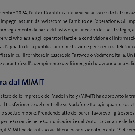
cembre 2024, l’autorità antitrust italiana ha autorizzato la transa
i impegni assunti da Swisscom nell’ambito dell’operazione. Gli im
 proseguimento da parte di Fastweb, in linea con la sua strategia, d
servizi wholesale agli operatori terzi e la condivisione di informazi
a d’appalto della pubblica amministrazione per servizi di telefonia
fissa in cui il fornitore in essere sia Fastweb o Vodafone Italia. Un 
 garantirà sull’adempimento degli impegni che avranno una validi
era dal MIMIT
istero delle Imprese e del Made in Italy (MIMIT) ha approvato la t
 il trasferimento del controllo su Vodafone Italia, in quanto socie
ello spettro mobile. Prendendo atto dei pareri favorevoli già espres
à per le Garanzie nelle Comunicazioni e dall’Autorità Garante della
o, il MIMIT ha dato il suo via libera incondizionato in data 19 dice