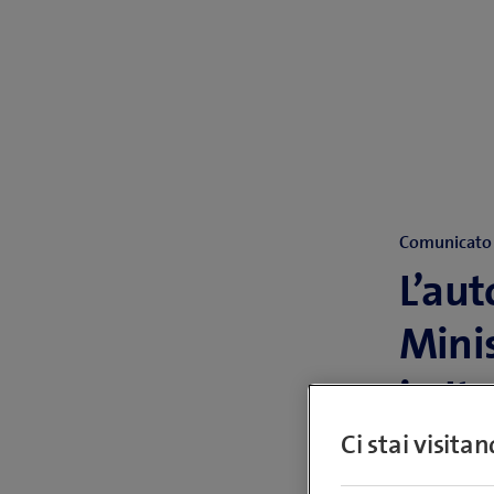
Comunicato a
L’aut
Mini
in It
Ci stai visita
Swisscom