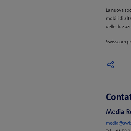
La nuova soc
mobili di al
delle due azi
Swisscom pre
Contat
Media R
media@swi