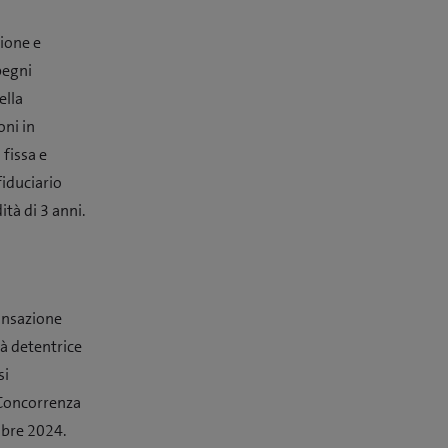
zione e
pegni
ella
oni in
 fissa e
fiduciario
tà di 3 anni.
ransazione
tà detentrice
si
 Concorrenza
mbre 2024.