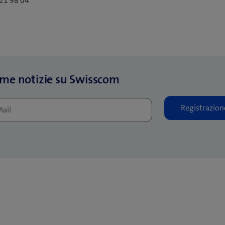
221 98 04
ime notizie su Swisscom