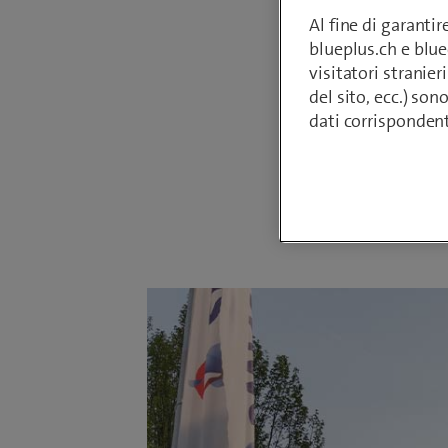
Vodafone
Al fine di garanti
del Merc
blueplus.ch e blu
Italy (M
visitatori stranieri
del sito, ecc.) son
apre la 
dati corrisponden
in Italia.
Da
Sepp Hube
20 dicembre 