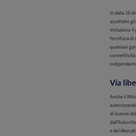
In data 20 di
accettato gl
includono il
fornitura di 
qualsiasi gar
connettività 
indipendente
Via lib
Anche il Min
autorizzando
di licenze d
dall’Autorit
e del Mercat