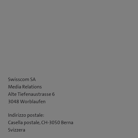
a
a
)
)
Swisscom SA
Media Relations
Alte Tiefenaustrasse 6
3048 Worblaufen
Indirizzo postale:
Casella postale, CH-3050 Berna
Svizzera