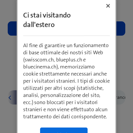
(apre una nuova finestra)
(apre un
media@swisscom.com
+41 58 221 98 04
Ci stai visitando
dall'estero
Al fine di garantire un funzionamento
(apre una nuo
Assistenza clienti:
0800 800 800
/
di base ottimale dei nostri siti Web
(apre una nuova fines
+41 62 286 12 12
*
(swisscom.ch, blueplus.ch e
bluecinema.ch), memorizziamo
*Servizio clienti all'estero (a pagamento)
cookie strettamente necessari anche
per i visitatori stranieri. I tipi di cookie
utilizzati per altri scopi (statistiche,
analisi, personalizzazione del sito,
ecc.) sono bloccati per i visitatori
stranieri e non viene effettuato alcun
trattamento dei dati corrispondente.