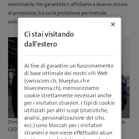
inestimabile. Per garantirla ci affidiamo a diverse misure
di protezione, tra cui la protezione perimetrale
automatizzata con droni di Swisscom Broadcast».
Ci stai visitando
dall'estero
Al fine di garantire un funzionamento
di base ottimale dei nostri siti Web
(swisscom.ch, blueplus.ch e
bluecinema.ch), memorizziamo
cookie strettamente necessari anche
per i visitatori stranieri. I tipi di cookie
utilizzati per altri scopi (statistiche,
analisi, personalizzazione del sito,
Dominik Müller, CEO Swisscom Broadcast e Tom Winter,
ecc.) sono bloccati per i visitatori
CEO BERNEXPO
stranieri e non viene effettuato alcun