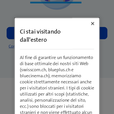
Ci stai visitando
dall'estero
Contattare un esperto
Al fine di garantire un funzionamento
di base ottimale dei nostri siti Web
(swisscom.ch, blueplus.ch e
bluecinema.ch), memorizziamo
cookie strettamente necessari anche
per i visitatori stranieri. I tipi di cookie
Portafoglio di
utilizzati per altri scopi (statistiche,
analisi, personalizzazione del sito,
soluzioni Cloud
ecc.) sono bloccati per i visitatori
stranieri e non viene effettuato alcun