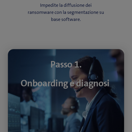
Impedite la diffusione dei
ransomware con la segmentazione su
base software.
Passo 1.
Passo 1.
Onboarding e diagnosi
Onboarding e diagnosi
Un esperto Swisscom Edge Security vi
contatterà, raccoglierà le informazioni
necessarie e diagnosticherà il tipo di attacco.