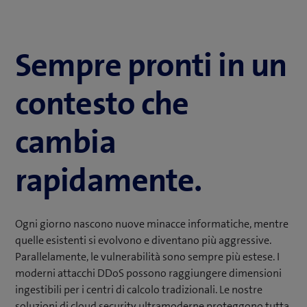
è protetto dagli attacchi DDoS.
dal punto di vista dei tempi di reazione ai
cyberattacchi siete al sicuro.
Sempre pronti in un
contesto che
cambia
rapidamente.
Ogni giorno nascono nuove minacce informatiche, mentre
quelle esistenti si evolvono e diventano più aggressive.
Parallelamente, le vulnerabilità sono sempre più estese. I
moderni attacchi DDoS possono raggiungere dimensioni
ingestibili per i centri di calcolo tradizionali. Le nostre
soluzioni di cloud security ultramoderne proteggono tutta