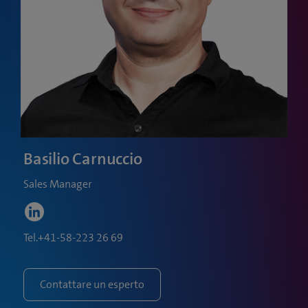
Basilio Carnuccio
Sales Manager
(
a
p
Tel.+41-58-223 26 69
r
e
Contattare un esperto
u