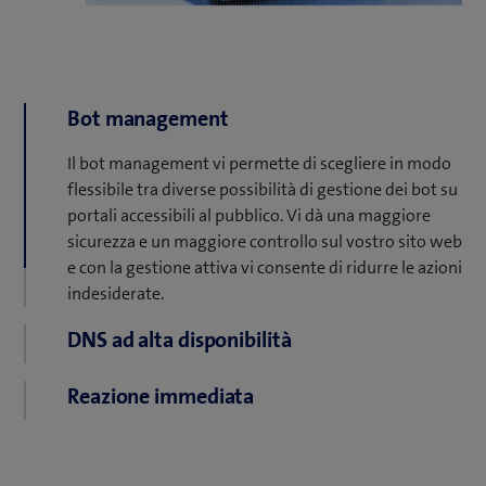
Bot management
Il bot management vi permette di scegliere in modo
flessibile tra diverse possibilità di gestione dei bot su
portali accessibili al pubblico. Vi dà una maggiore
sicurezza e un maggiore controllo sul vostro sito web
e con la gestione attiva vi consente di ridurre le azioni
indesiderate.
DNS ad alta disponibilità
Trasferite il vostro DNS dalla vostra infrastruttura di
Reazione immediata
proprietà alla nostra cloud CDN con server distribuiti
in tutto il mondo. Oltre alla riduzione dei tempi di
Per proteggere il vostro marchio e il fatturato,
accesso da qualsiasi punto del pianeta, avete il 100%
reagire rapidamente alle minacce informatiche è
di disponibilità dei vostri asset digitali, perché il DNS
fondamentale. Con gli SLA più avanzati nel settore,