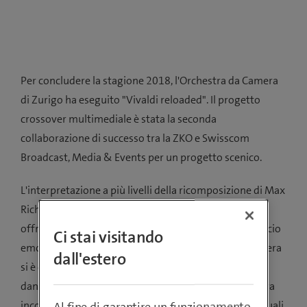
Per concludere la stagione 2018, l'Orchestra da Camera
di Zurigo ha eseguito "Vivaldi reloaded". Il progetto
crossover multimediale è stata la seconda
collaborazione di successo tra la ZKO e Swisscom
Broadcast, Media & Events per un progetto scenico.
L'interpretazione a più livelli della ricomposizione di Max
Richter delle Quattro Stagioni di Vivaldi intendeva
offrire a un pubblico più giovane e curioso un approccio
Ci stai visitando
emozionante alla musica classica. L'orchestra da camera
dall'estero
si è esibita sul palco accompagnata da coreografie di
danza. La performance dell'orchestra e dei ballerini era
incorniciata da proiezioni su due livelli spaziali, tra i quali
Al fine di garantire un funzionamento