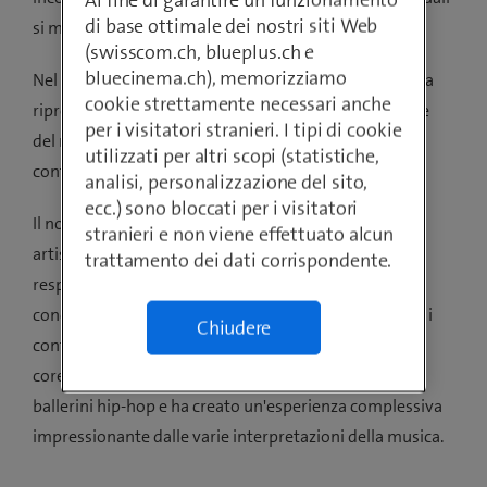
di base ottimale dei nostri siti Web
si muovevano i musicisti e i ballerini.
(swisscom.ch, blueplus.ch e
bluecinema.ch), memorizziamo
Nel settembre dello stesso anno, la produzione è stata
cookie strettamente necessari anche
riproposta con la partecipazione dell'orchestra "L'arte
per i visitatori stranieri. I tipi di cookie
del mondo" al "Digital Festival" di Zurigo - come
utilizzati per altri scopi (statistiche,
continuazione della "Digital Symphony" del 2017.
analisi, personalizzazione del sito,
ecc.) sono bloccati per i visitatori
Il nostro regista Christian Fink è stato il direttore
stranieri e non viene effettuato alcun
artistico di questo straordinario progetto ed è stato
trattamento dei dati corrispondente.
responsabile della messa in scena, della regia e del
concetto generale: ha sviluppato, concepito e diretto i
Chiudere
contenuti grafici e cinematografici, nonché le
coreografie dei quattro ballerini classici e dei due
ballerini hip-hop e ha creato un'esperienza complessiva
impressionante dalle varie interpretazioni della musica.