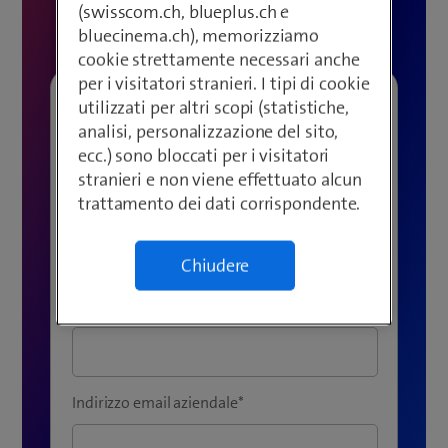
(swisscom.ch, blueplus.ch e
contatto:
bluecinema.ch), memorizziamo
cookie strettamente necessari anche
per i visitatori stranieri. I tipi di cookie
utilizzati per altri scopi (statistiche,
Ditta / Istituzione
*
analisi, personalizzazione del sito,
ecc.) sono bloccati per i visitatori
stranieri e non viene effettuato alcun
trattamento dei dati corrispondente.
Nome
*
Chiudere
Cognome
*
Indirizzo email aziendale
*