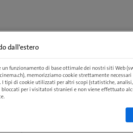
ndo dall'estero
re un funzionamento di base ottimale dei nostri siti Web (
ecinema.ch), memorizziamo cookie strettamente necessari 
. I tipi di cookie utilizzati per altri scopi (statistiche, anali
o bloccati per i visitatori stranieri e non viene effettuato a
te.
Grazie
I vostri dati sono stati trasmessi.
Vi spediremo un’e-mail di conferma con i vostri dati.