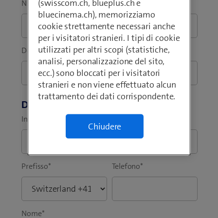
(swisscom.ch, blueplus.ch e
Numero di telefono
bluecinema.ch), memorizziamo
cookie strettamente necessari anche
per i visitatori stranieri. I tipi di cookie
utilizzati per altri scopi (statistiche,
Descrizione più dettagliata della richiesta
*
analisi, personalizzazione del sito,
ecc.) sono bloccati per i visitatori
stranieri e non viene effettuato alcun
trattamento dei dati corrispondente.
Dati personali
Indirizzo email aziendale
*
Chiudere
Prefisso
*
Telefono
*
Nome
*