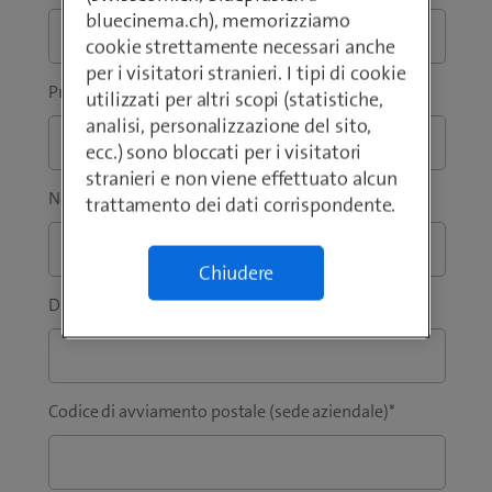
bluecinema.ch), memorizziamo
cookie strettamente necessari anche
per i visitatori stranieri. I tipi di cookie
Prefisso
*
Telefono
*
utilizzati per altri scopi (statistiche,
analisi, personalizzazione del sito,
ecc.) sono bloccati per i visitatori
stranieri e non viene effettuato alcun
Nome
*
Cognome
*
trattamento dei dati corrispondente.
Chiudere
Ditta / Istituzione
*
Codice di avviamento postale (sede aziendale)
*