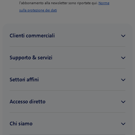
l’abbonamento alla newsletter sono riportate qui:
Norme
(
sulla protezione dei dati
o
p
e
n
s
i
n
n
e
w
t
a
b
)