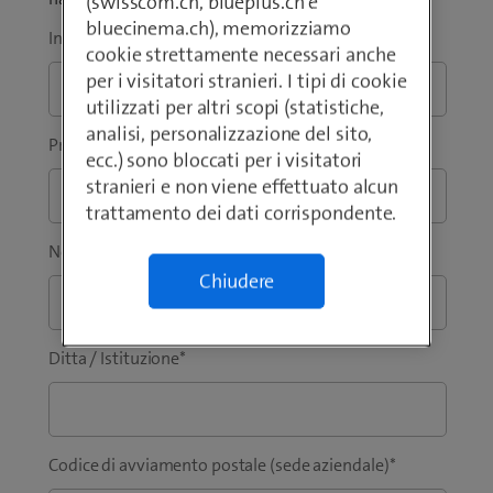
(swisscom.ch, blueplus.ch e
bluecinema.ch), memorizziamo
Indirizzo e-mail aziendale
*
cookie strettamente necessari anche
per i visitatori stranieri. I tipi di cookie
utilizzati per altri scopi (statistiche,
analisi, personalizzazione del sito,
Prefisso
*
Telefono
*
ecc.) sono bloccati per i visitatori
stranieri e non viene effettuato alcun
trattamento dei dati corrispondente.
Nome
*
Cognome
*
Chiudere
Ditta / Istituzione
*
Codice di avviamento postale (sede aziendale)
*