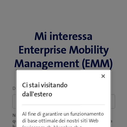
Mi interessa
Enterprise Mobility
Management (EMM)
Ci stai visitando
Domanda
*
dall'estero
Al fine di garantire un funzionamento
Non è sicuro della portata del prodotto? Si chiede
di base ottimale dei nostri siti Web
quanto costi l'offerta per la sua azienda? Ci dica cosa
ha in mente.