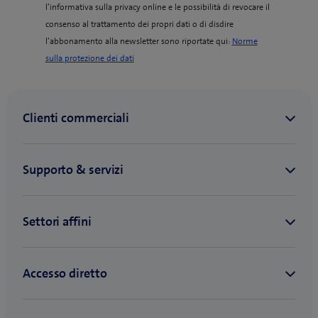
l’informativa sulla privacy online e le possibilità di revocare il
consenso al trattamento dei propri dati o di disdire
l’abbonamento alla newsletter sono riportate qui:
Norme
(
sulla protezione dei dati
o
p
e
n
s
i
n
n
e
w
t
a
b
)