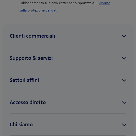
l’abbonamento alla newsletter sono riportate qui:
Norme
(
sulla protezione dei dati
o
p
e
n
s
i
n
n
e
w
t
a
b
)