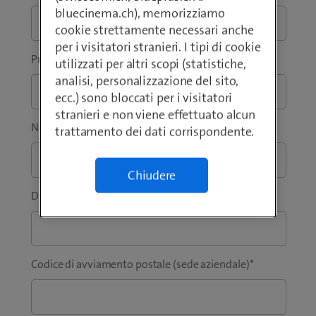
bluecinema.ch), memorizziamo
cookie strettamente necessari anche
per i visitatori stranieri. I tipi di cookie
Prefisso
*
Telefono
*
utilizzati per altri scopi (statistiche,
analisi, personalizzazione del sito,
ecc.) sono bloccati per i visitatori
stranieri e non viene effettuato alcun
Nome
*
Cognome
*
trattamento dei dati corrispondente.
Chiudere
Ditta / Istituzione
*
Codice di avviamento postale (sede aziendale)
*