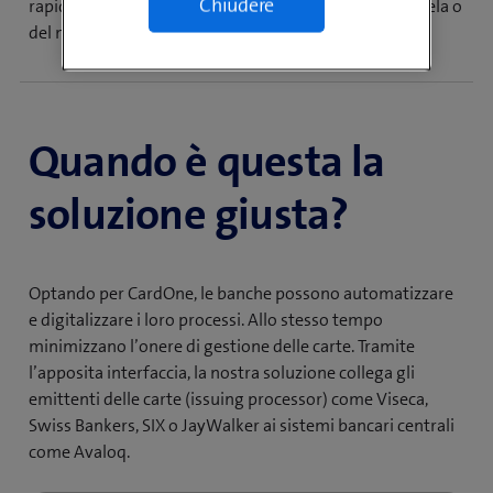
Chiudere
rapidamente alle variazioni delle esigenze della clientela o
del mercato.
Quando è questa la
soluzione giusta?
Optando per CardOne, le banche possono automatizzare
e digitalizzare i loro processi. Allo stesso tempo
minimizzano l’onere di gestione delle carte. Tramite
l’apposita interfaccia, la nostra soluzione collega gli
emittenti delle carte (issuing processor) come Viseca,
Swiss Bankers, SIX o JayWalker ai sistemi bancari centrali
come Avaloq.