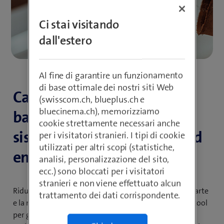
Ci stai visitando
dall'estero
Al fine di garantire un funzionamento
di base ottimale dei nostri siti Web
CardOne aggrega per le
(swisscom.ch, blueplus.ch e
bluecinema.ch), memorizziamo
banche l’interfaccia tra
cookie strettamente necessari anche
sistema bancario centrale ed
per i visitatori stranieri. I tipi di cookie
utilizzati per altri scopi (statistiche,
emittenti di carte.
analisi, personalizzazione del sito,
ecc.) sono bloccati per i visitatori
stranieri e non viene effettuato alcun
Riducete al minimo il vostro lavoro di gestione delle carte
trattamento dei dati corrispondente.
e la manutenzione delle interfacce. Utilizzate un solo tool
per gestire i mezzi di pagamento e reagite più