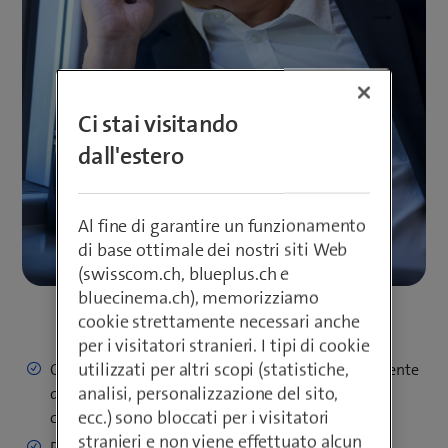
Ci stai visitando
dall'estero
Al fine di garantire un funzionamento
di base ottimale dei nostri siti Web
(swisscom.ch, blueplus.ch e
bluecinema.ch), memorizziamo
cookie strettamente necessari anche
per i visitatori stranieri. I tipi di cookie
utilizzati per altri scopi (statistiche,
Condurre conversazioni vincolanti indipendentemente
analisi, personalizzazione del sito,
da luogo e tempo luogo e pertanto stipulare anche
ecc.) sono bloccati per i visitatori
contratti verbali in modo documentabile
stranieri e non viene effettuato alcun
Protezione ottimale della vostra proprietà