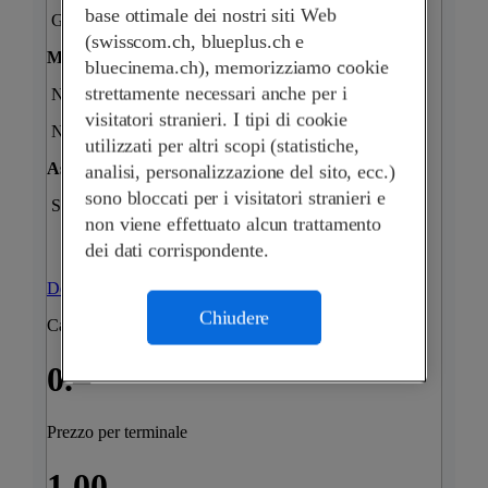
base ottimale dei nostri siti Web
Gateway LoRaWAN LPN opzionali
(swisscom.ch, blueplus.ch e
Modello di prezzo
bluecinema.ch), memorizziamo cookie
strettamente necessari anche per i
Nessun profilo di prova
visitatori stranieri. I tipi di cookie
Nessun rischio, nessuna durata minima
utilizzati per altri scopi (statistiche,
Assistenza
analisi, personalizzazione del sito, ecc.)
sono bloccati per i visitatori stranieri e
Supporto self-service
non viene effettuato alcun trattamento
dei dati corrispondente.
Dettagli dell’abbonamento
Chiudere
Canone mensile della piattaforma
0.–
Prezzo per terminale
1.00