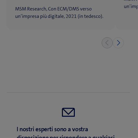
un’imp
MSM Research, Con ECM/DMS verso
un’impresa più digitale, 2021 (in tedesco).
I nostri esperti sono a vostra
disposizione per rispondere a qualsiasi