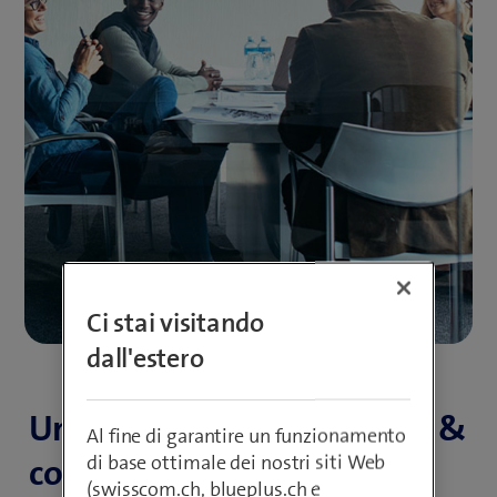
Ci stai visitando
dall'estero
Una soluzione di document &
Al fine di garantire un funzionamento
di base ottimale dei nostri siti Web
content management
(swisscom.ch, blueplus.ch e