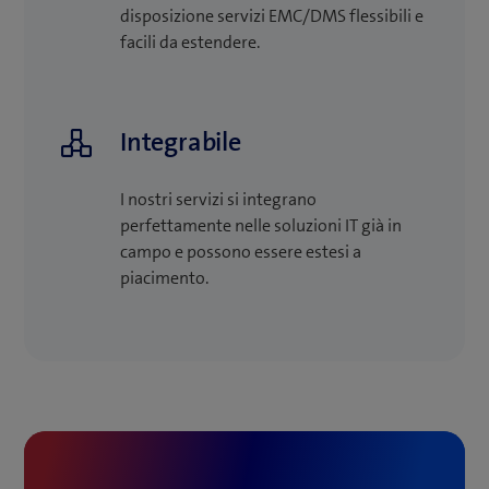
disposizione servizi EMC/DMS flessibili e
nuova
nuova
una
facili da estendere.
finestra)
finestra)
nuova
(apre
Factsheet (PDF)
finestra)
una
nuova
finestra)
Integrabile
I nostri servizi si integrano
perfettamente nelle soluzioni IT già in
campo e possono essere estesi a
piacimento.