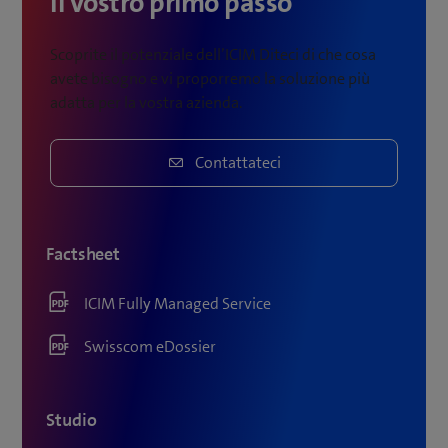
Il vostro primo passo
Scoprite il potenziale dell’ICIM Diteci di che cosa
avete bisogno e vi proporremo la soluzione più
adatta per la vostra azienda.
Contattateci
Factsheet
ICIM Fully Managed Service
Swisscom eDossier
Studio