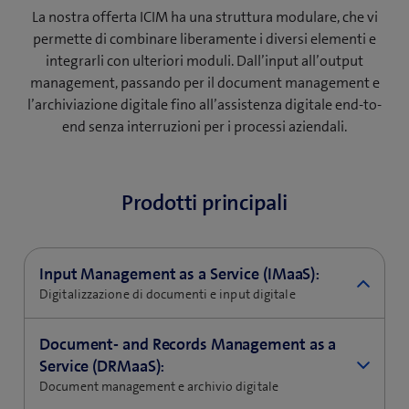
La nostra offerta ICIM ha una struttura modulare, che vi
permette di combinare liberamente i diversi elementi e
integrarli con ulteriori moduli. Dall’input all’output
management, passando per il document management e
l’archiviazione digitale fino all’assistenza digitale end-to-
end senza interruzioni per i processi aziendali.
Prodotti principali
Input Management as a Service (IMaaS):
Digitalizzazione di documenti e input digitale
Applicazioni e vantaggi:
Document- and Records Management as a
IMaaS (Input Management as a Service) è il canale
Service (DRMaaS):
di input per tutta la corrispondenza commerciale.
Document management e archivio digitale
Vi permette, ad esempio, di digitalizzare