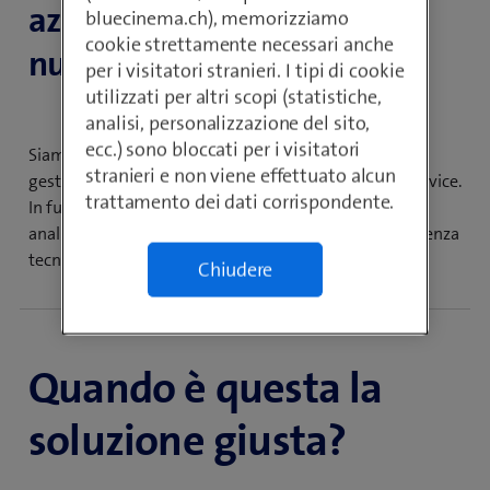
aziendale non è solo un
bluecinema.ch), memorizziamo
cookie strettamente necessari anche
nuovo sistema.
per i visitatori stranieri. I tipi di cookie
utilizzati per altri scopi (statistiche,
analisi, personalizzazione del sito,
ecc.) sono bloccati per i visitatori
Siamo al vostro fianco con la nostra esperienza e
stranieri e non viene effettuato alcun
gestiamo per voi la soluzione ECM come managed service.
trattamento dei dati corrispondente.
In funzione delle esigenze della vostra azienda – con
analisi circostanziata, progettazione, training o assistenza
tecnica e specializzata.
Chiudere
Quando è questa la
soluzione giusta?