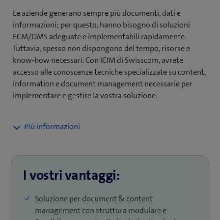
Le aziende generano sempre più documenti, dati e
informazioni; per questo, hanno bisogno di soluzioni
ECM/DMS adeguate e implementabili rapidamente.
Tuttavia, spesso non dispongono del tempo, risorse e
know-how necessari. Con ICIM di Swisscom, avrete
accesso alle conoscenze tecniche specializzate su content,
information e document management necessarie per
implementare e gestire la vostra soluzione.
Un team di esperti selezionati vi assisterà
nell’implementazione del vostro progetto di content
management ‒ aiutandovi proprio negli aspetti che vi
creano maggiori difficoltà. Sia per la gestione
I vostri vantaggi:
completa della vostra soluzione ECM sia per
l’elaborazione di una tabella di marcia e un preventivo
Soluzione per document & content
realistici e implementabili in tempi rapidi.
management con struttura modulare e