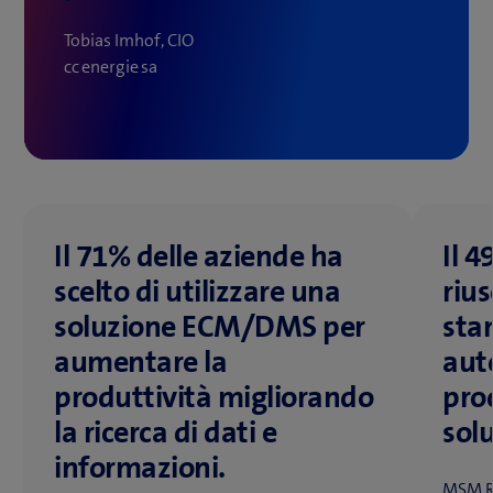
Tobias Imhof, CIO
cc energie sa
Il 71% delle aziende ha
Il 4
scelto di utilizzare una
riu
soluzione ECM/DMS per
sta
aumentare la
aut
produttività migliorando
proc
la ricerca di dati e
sol
informazioni.
MSM R