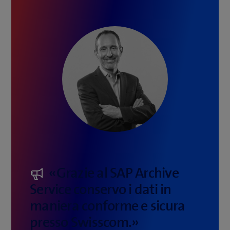
«Grazie al SAP Archive
Service conservo i dati in
maniera conforme e sicura
presso Swisscom.»