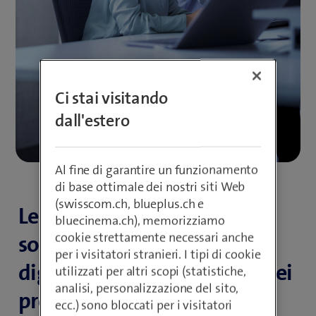
Ci stai visitando
dall'estero
Al fine di garantire un funzionamento
di base ottimale dei nostri siti Web
(swisscom.ch, blueplus.ch e
Le soluzioni ERP moderne
bluecinema.ch), memorizziamo
cookie strettamente necessari anche
sono il primo passo verso la
per i visitatori stranieri. I tipi di cookie
digitalizzazione completa dei
utilizzati per altri scopi (statistiche,
analisi, personalizzazione del sito,
processi aziendali e vi
ecc.) sono bloccati per i visitatori