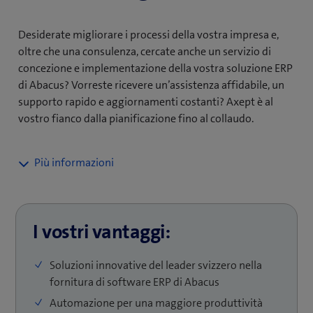
Desiderate migliorare i processi della vostra impresa e,
oltre che una consulenza, cercate anche un servizio di
concezione e implementazione della vostra soluzione ERP
di Abacus? Vorreste ricevere un’assistenza affidabile, un
supporto rapido e aggiornamenti costanti? Axept è al
vostro fianco dalla pianificazione fino al collaudo.
Per voi è importante prendere decisioni fondate sui
dati e avere un monitoraggio affidabile dei processi
aziendali? La competenza di Axept
nell’interconnessione dei sistemi, ma anche in
I vostri vantaggi:
gestione, visualizzazione e trasformazione dei dati, vi
fornisce una base solida.
Soluzioni innovative del leader svizzero nella
fornitura di software ERP di Abacus
Se puntate a una digitalizzazione completa con Abacus
Automazione per una maggiore produttività
Business Software, che vada oltre la semplice