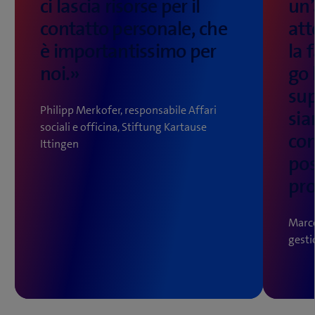
ci lascia risorse per il
un’
contatto personale, che
att
è importantissimo per
la 
noi.»
go 
su
Philipp Merkofer, responsabile Affari
sia
sociali e officina, Stiftung Kartause
con
Ittingen
pos
pro
Marco
gesti