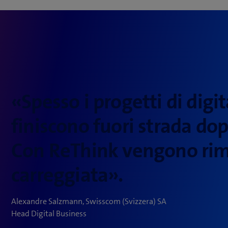
«Spesso i progetti di digi
finiscono fuori strada dop
Con ReThink vengono rim
carreggiata».
Alexandre Salzmann, Swisscom (Svizzera) SA
Head Digital Business