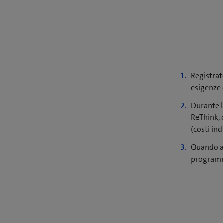
Registrat
esigenze e
Durante l
ReThink, 
(costi ind
Quando ac
programma