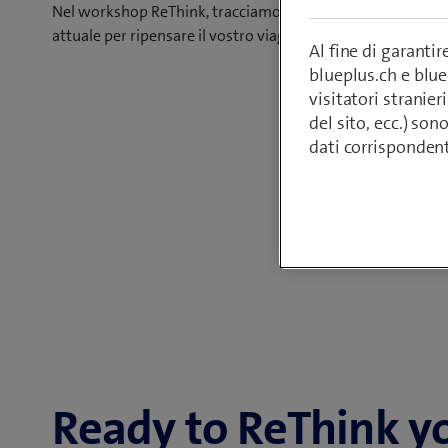
Nel workshop ReThink, tracciamo un bilancio della vostra 
attuale per ripensare il vostro viaggio verso il digitale.
Al fine di garanti
blueplus.ch e blu
visitatori stranieri
del sito, ecc.) son
dati corrisponden
Ready to ReThink yo