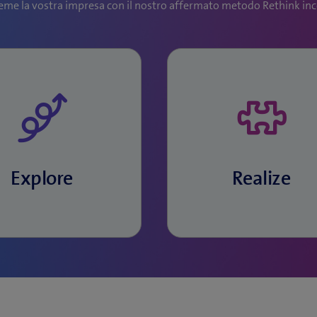
me la vostra impresa con il nostro affermato metodo Rethink ince
me valutiamo le idee, le
Insieme realizziamo la
alidiamo e mettiamo a
soluzione target e
unto il design della
trasformiamo il vostro
soluzione.
modello operativo.
Explore
Realize