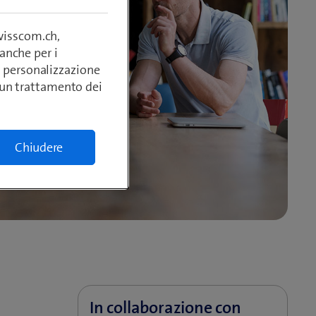
swisscom.ch,
anche per i
si, personalizzazione
lcun trattamento dei
Chiudere
In collaborazione con