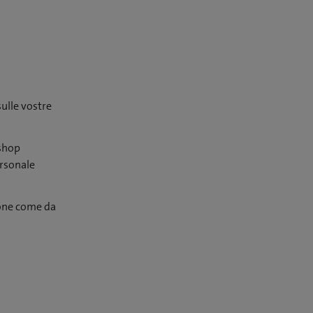
ulle vostre
kshop
ersonale
ione come da