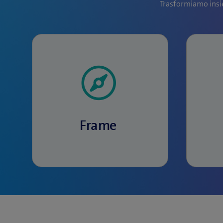
Trasformiamo insie
Insieme individuiamo le
Insie
vostre sfide in fatto di
conv
deisgn e giungiamo a una
p
visione comune.
Frame