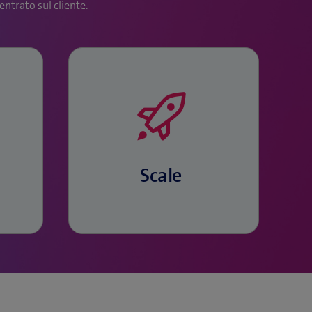
ntrato sul cliente.
Insieme integriamo la
soluzione nell’attività
operativa e aumentiamo
durevolmente il vostro
return on investment.
Scale