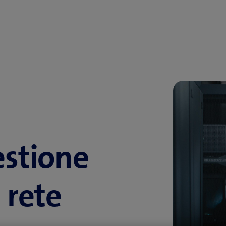
estione
 rete