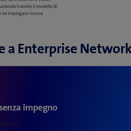
a azienda tramite il modello di
o né impiegare risorse
 a Enterprise Networ
 senza impegno
ze di rete.