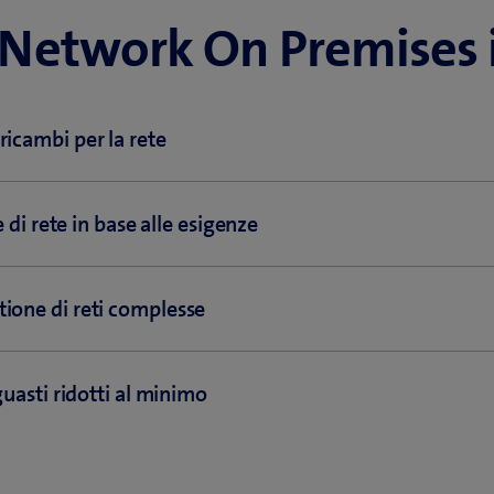
 Network On Premises 
icambi per la rete
omette gravemente la rete interna e non si hanno a disposizione
e di rete in base alle esigenze
nsione ha bisogno di soluzioni di rete flessibili, in grado di adat
ione di reti complesse
endali.
etwork On Premises di Swisscom includono una soluzione rapida di
 ricambi. In questo modo accedete immediatamente ai pezzi neces
ità dei sistemi e la sempre maggiore difficoltà di reperire persona
guasti ridotti al minimo
 critico per la rete.
 sufficienti competenze e risorse interne per il supporto e la ges
di rete.
te e problemi di connessione compromettono la produttività dei co
work On Premises, Swisscom offre un servizio di ass
 semplice e scalabile, che può essere ampliato e adatt