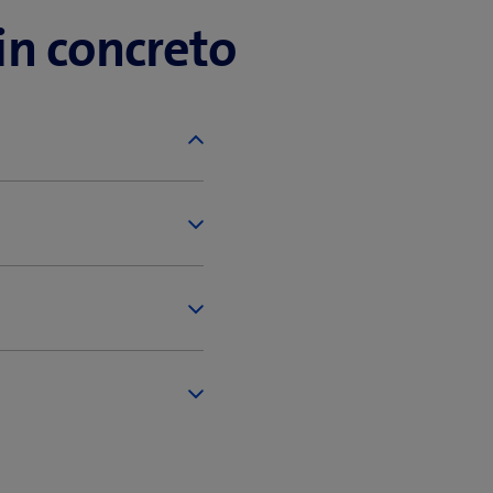
in concreto
 i ricambi.
tarsi dinamicamente
sari in caso di
le qualificato, le
tione operativa
llaboratori.
istenza e
ato in base alle