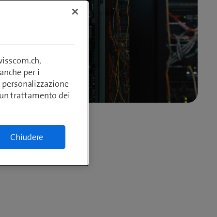
swisscom.ch,
anche per i
si, personalizzazione
lcun trattamento dei
Chiudere