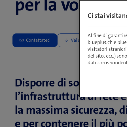
per la vostra 
Ci stai visita
Al fine di garanti
blueplus.ch e blu
visitatori stranieri
del sito, ecc.) son
dati corrisponden
Disporre di soluzioni aff
l’infrastruttura di rete 
la massima sicurezza, d
e per contenere il più p