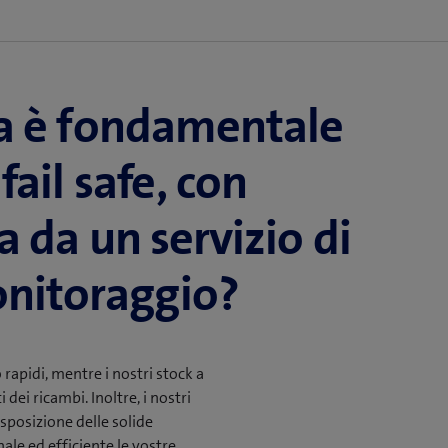
ll’eliminazione dei guasti e sostituiamo
 gestione operativa della soluzione,
 i necessari aggiornamenti e backup.
pecialistiche per garantirvi una
nte scalabilità.
da è fondamentale
fail safe, con
a da un servizio di
nitoraggio?
rapidi, mentre i nostri stock a
ei ricambi. Inoltre, i nostri
isposizione delle solide
le ed efficiente le vostre