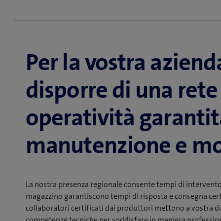
Communication & Collaboration (UCC). Vi assistiamo ne
i componenti difettosi. Su richiesta ci occupiamo della
compreso il monitoraggio proattivo, oltre ad eseguire
Mettiamo a vostra disposizione le nostre competenze s
disponibilità costante, la massima sicurezza e un’efficie
Per la vostra azien
disporre di una rete 
operatività garantit
manutenzione e mo
La nostra presenza regionale consente tempi di intervento 
magazzino garantiscono tempi di risposta e consegna certi d
collaboratori certificati dai produttori mettono a vostra d
competenze tecniche per soddisfare in maniera professiona