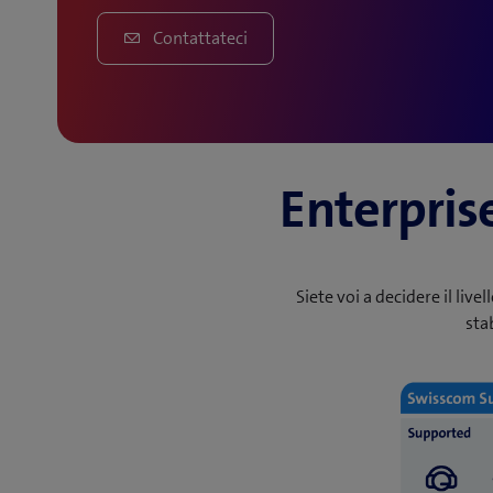
Contattateci
Enterpris
Siete voi a decidere il liv
sta