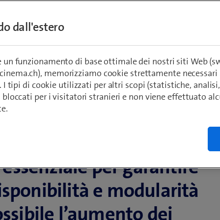
impresa
ndo dall'estero
re un funzionamento di base ottimale dei nostri siti Web (
ecinema.ch), memorizziamo cookie strettamente necessari 
. I tipi di cookie utilizzati per altri scopi (statistiche, anali
o bloccati per i visitatori stranieri e non viene effettuato a
te.
idabili per
è essenziale per garantire
isponibilità e modularità
ossibile l’aumento dei