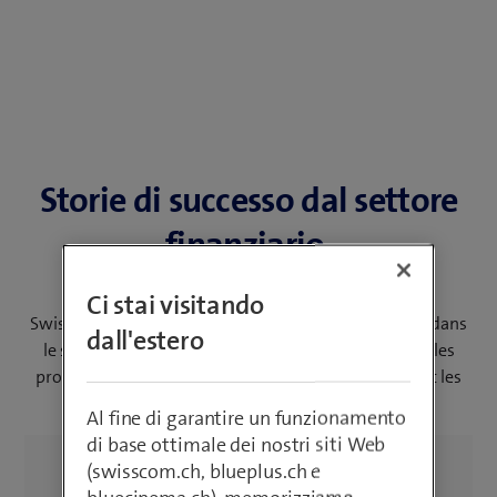
Storie di successo dal settore
finanziario
Ci stai visitando
Swisscom est leader de l’intégration et l’exploitation dans
dall'estero
le secteur financier suisse. Nos solutions accélèrent les
processus, améliorent l’expérience client et réduisent les
coûts.
Al fine di garantire un funzionamento
di base ottimale dei nostri siti Web
(swisscom.ch, blueplus.ch e