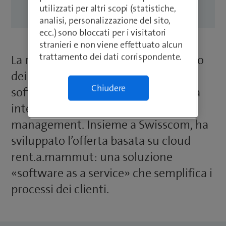
utilizzati per altri scopi (statistiche,
analisi, personalizzazione del sito,
ecc.) sono bloccati per i visitatori
stranieri e non viene effettuato alcun
trattamento dei dati corrispondente.
La mammut soft computing ag è uno
dei principali fornitori di soluzioni
Chiudere
software con operatività multibanca
internazionale per e-banking e cash
management. Insieme a Swisscom, ha
sviluppato l’offerta basata su cloud
rent.a.mammut: una soluzione
«software as a service» che semplifica i
processi dei clienti.