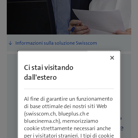
Ci stai visitando
La storia in breve:
dall'estero
mammut gestisce il suo
software di finanza con
Al fine di garantire un funzionamento
di base ottimale dei nostri siti Web
Amazon Web Services by
(swisscom.ch, blueplus.ch e
Swisscom. Per i clienti questo
bluecinema.ch), memorizziamo
significa maggiore sicurezza e
cookie strettamente necessari anche
per i visitatori stranieri. I tipi di cookie
praticità.