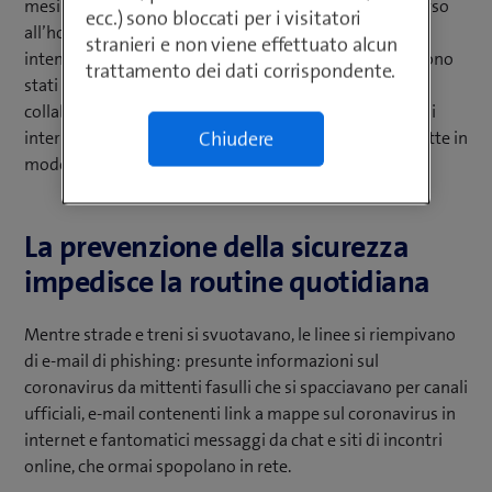
mesi. La crisi dovuta al coronavirus e l’aumentato ricorso
ecc.) sono bloccati per i visitatori
all’home office hanno determinato una massiccia
stranieri e non viene effettuato alcun
intensificazione degli attacchi informatici. Bersaglio sono
trattamento dei dati corrispondente.
stati i notebook aziendali e gli apparecchi privati dei
collaboratori che lavoravano da casa, le cui connessioni
Chiudere
internet e le WLAN domestiche risultano spesso protette in
modo non adeguato rispetto alle reti aziendali locali.
La prevenzione della sicurezza
impedisce la routine quotidiana
Mentre strade e treni si svuotavano, le linee si riempivano
di e-mail di phishing: presunte informazioni sul
coronavirus da mittenti fasulli che si spacciavano per canali
ufficiali, e-mail contenenti link a mappe sul coronavirus in
internet e fantomatici messaggi da chat e siti di incontri
online, che ormai spopolano in rete.