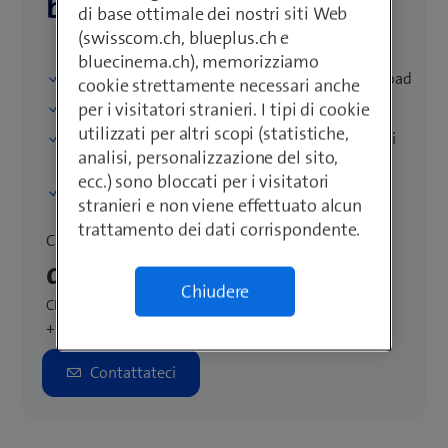
beem Office light+
di base ottimale dei nostri siti Web
(swisscom.ch, blueplus.ch e
bluecinema.ch), memorizziamo
Internet con max. 50 Mbit/s in download e upload
cookie strettamente necessari anche
per i visitatori stranieri. I tipi di cookie
Service Desk e presa in carico dei guasti 7×24
utilizzati per altri scopi (statistiche,
Con 1 numero di telefono, chiamate senza limiti
analisi, personalizzazione del sito,
verso tutte le reti fisse e mobili svizzere*
ecc.) sono bloccati per i visitatori
Opzioni blue TV disponibili in aggiunta
stranieri e non viene effettuato alcun
trattamento dei dati corrispondente.
Canone mensile
da 69.–
Chiudere
CHF, IVA incl.
+9.– con Business Internet basic (300 Mbit/s)