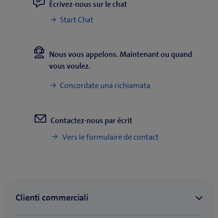
Écrivez-nous sur le chat
Start Chat
Con Business
+9.-/mese
Internet basic
Max. in
Nous vous appelons. Maintenant ou quand
300 Mbit/s
download
vous voulez.
Max. in upload
300 Mbit/s
Concordate una richiamata
Contactez-nous par écrit
Vers le formulaire de contact