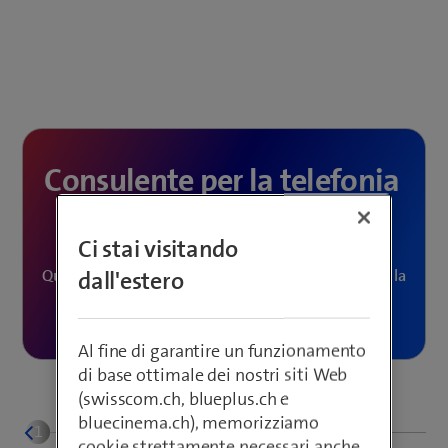
Consulente per la telefonia
Business
Ci stai visitando
Qual è la soluzione di comunicazione più adatta per la
dall'estero
vostra azienda?
Al fine di garantire un funzionamento
di base ottimale dei nostri siti Web
(swisscom.ch, blueplus.ch e
bluecinema.ch), memorizziamo
cookie strettamente necessari anche