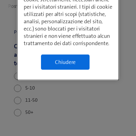
Postazioni di lavoro
Impianto telefonico
C
per i visitatori stranieri. I tipi di cookie
utilizzati per altri scopi (statistiche,
analisi, personalizzazione del sito,
ecc.) sono bloccati per i visitatori
Postazioni di lavoro
stranieri e non viene effettuato alcun
trattamento dei dati corrispondente.
Quanti collaboratori nelle vostre sedi
aziendali utilizzano telefoni fissi o PC per
Chiudere
telefonare?
1-4
5-10
11-50
50+