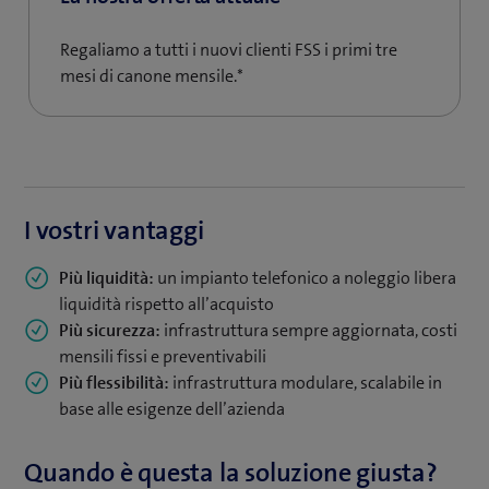
Full Service Solution è disponibile con i convenienti
Regaliamo a tutti i nuovi clienti FSS i primi tre
modelli tariffari Smart Business Connect. Telefonate a un
mesi di canone mensile.*
prezzo fisso verso tutte le reti svizzere e siete online 24
ore su 24 grazie alla connessione internet con protezione
dalle interruzioni. Inoltre, ricevete uno sconto del 10% sul
canone di servizio mensile e un ulteriore sconto del 15%
su tutti gli abbonamenti Protect & Connect della vostra
azienda (eccetto abbonamenti dati).
I vostri vantaggi
Più liquidità:
un impianto telefonico a noleggio libera
liquidità rispetto all’acquisto
Più sicurezza:
infrastruttura sempre aggiornata, costi
mensili fissi e preventivabili
Più flessibilità:
infrastruttura modulare, scalabile in
base alle esigenze dell’azienda
Quando è questa la soluzione giusta?