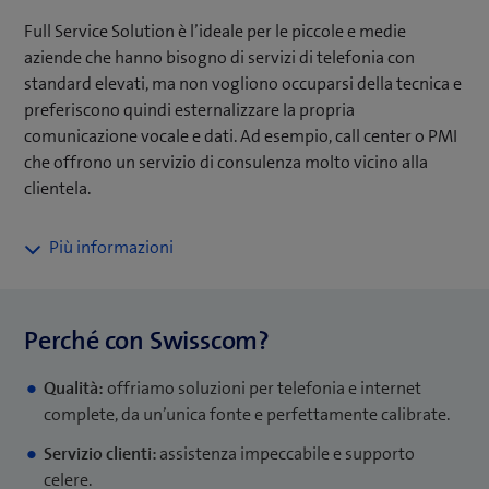
Full Service Solution è l’ideale per le piccole e medie
aziende che hanno bisogno di servizi di telefonia con
standard elevati, ma non vogliono occuparsi della tecnica e
preferiscono quindi esternalizzare la propria
comunicazione vocale e dati. Ad esempio, call center o PMI
che offrono un servizio di consulenza molto vicino alla
clientela.
La nostra soluzione completa è perfetta per le PMI che
optano per un impianto telefonico efficiente a noleggio
anziché acquistare una costosa infrastruttura di proprietà.
Grazie alla struttura modulare, la soluzione cresce insieme
Perché con Swisscom?
all’azienda. Permette, ad esempio, di integrare senza
problemi nuove sedi e attivare o disattivare canali vocali.
Qualità:
offriamo soluzioni per telefonia e internet
Con Full Service Solution, non dovrete occuparvi di niente:
complete, da un’unica fonte e perfettamente calibrate.
Swisscom gestisce l’intero pacchetto garantendo una
Servizio clienti:
assistenza impeccabile e supporto
soluzione tecnologicamente sempre all’avanguardia.
celere.