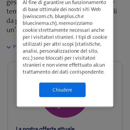
gestione tecnologica dell’impianto e
Al fine di garantire un funzionamento
di base ottimale dei nostri siti Web
teme di dover affrontare costi difficili
(swisscom.ch, blueplus.ch e
da prevedere. Per fortuna, esiste
bluecinema.ch), memorizziamo
un’alternativa.
cookie strettamente necessari anche
per i visitatori stranieri. I tipi di cookie
utilizzati per altri scopi (statistiche,
Noleggiare è meglio che acquistare
analisi, personalizzazione del sito,
ecc.) sono bloccati per i visitatori
Full Service Solution è il pacchetto senza pensieri per la
stranieri e non viene effettuato alcun
vostra comunicazione aziendale. Avrete a disposizione
trattamento dei dati corrispondente.
un’infrastruttura di telecomunicazione completa di
impianto telefonico e terminali per un canone mensile
fisso, che vi permetterà di evitare l’acquisto di costosi
Chiudere
dispositivi e impianti. Non dovrete occuparvi della
gestione e manutenzione né di ammortizzare gli elevati
costi di investimento per un impianto di proprietà.
L’impianto telefonico virtuale viene gestito in un centro
di calcolo Swisscom altamente sicuro in Svizzera.
La nostra offerta attuale