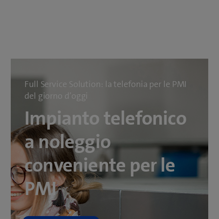
Full Service Solution: la telefonia per le PMI
del giorno d’oggi
Impianto telefonico
a noleggio
conveniente per le
PMI