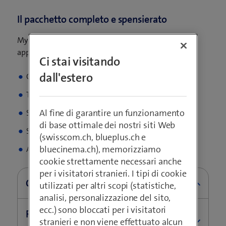
Il pacchetto completo e spensierato
My Service M comprende il supporto per i seguenti
apparecchi:
Ci stai visitando
dall'estero
Computer
Tablet
Al fine di garantire un funzionamento
Smartphone
di base ottimale dei nostri siti Web
Smartwatch
(swisscom.ch, blueplus.ch e
bluecinema.ch), memorizziamo
Apparecchi domestici ecc.
cookie strettamente necessari anche
per i visitatori stranieri. I tipi di cookie
Configurazione degli apparecchi
utilizzati per altri scopi (statistiche,
analisi, personalizzazione del sito,
ecc.) sono bloccati per i visitatori
Configurazione delle impostazioni utente e di
Risoluzione di errori e ottimizzazione
stranieri e non viene effettuato alcun
sicurezza